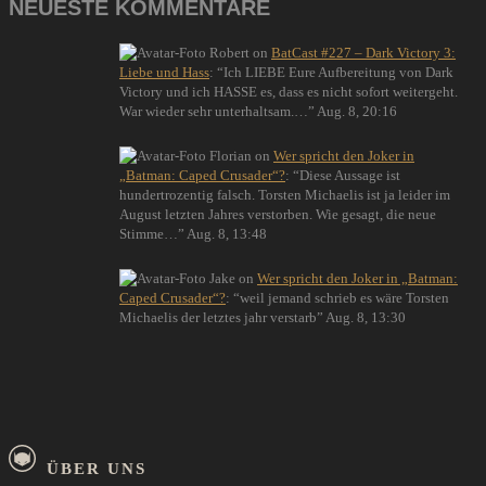
NEUESTE KOMMENTARE
Robert
on
BatCast #227 – Dark Victory 3:
Liebe und Hass
: “
Ich LIEBE Eure Aufbereitung von Dark
Victory und ich HASSE es, dass es nicht sofort weitergeht.
War wieder sehr unterhaltsam.…
”
Aug. 8, 20:16
Florian
on
Wer spricht den Joker in
„Batman: Caped Crusader“?
: “
Diese Aussage ist
hundertrozentig falsch. Torsten Michaelis ist ja leider im
August letzten Jahres verstorben. Wie gesagt, die neue
Stimme…
”
Aug. 8, 13:48
Jake
on
Wer spricht den Joker in „Batman:
Caped Crusader“?
: “
weil jemand schrieb es wäre Torsten
Michaelis der letztes jahr verstarb
”
Aug. 8, 13:30
ÜBER UNS