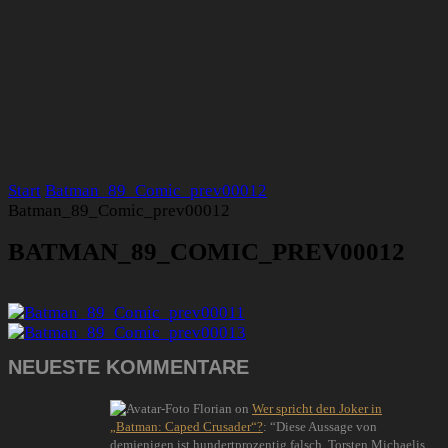
Start
Batman_89_Comic_prev00012
Batman_89_Comic_prev00012
BATMAN_89_COMIC_PREV00012
NEUESTE KOMMENTARE
Florian
on
Wer spricht den Joker in
„Batman: Caped Crusader“?
: “
Diese Aussage von
demjenigen ist hundertprozentig falsch. Torsten Michaelis