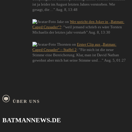
ist ja leider im August letzten Jahres verstorben. Wie
gesagt, die…
”
Aug. 8, 13:48
Jake
on
Wer spricht den Joker in „Batman:
Caped Crusader“?
: “
weil jemand schrieb es wäre Torsten
Michaelis der letztes jahr verstarb
”
Aug. 8, 13:30
Thorsten
on
Erster Clip aus „Batman:
Caped Crusader“ – Staffel 2
: “
Für mich ist die neue
Stimme eine Bereicherung. Klar, man ist David Nathan
gewohnt aber mich hat seine Stimme und…
”
Aug. 5, 01:27
ÜBER UNS
BATMANNEWS.DE