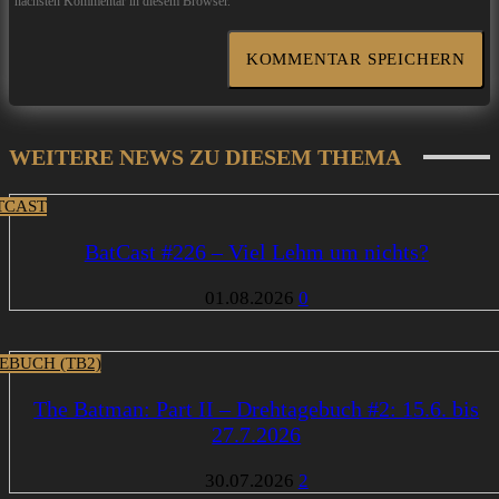
nächsten Kommentar in diesem Browser.
WEITERE NEWS ZU DIESEM THEMA
TCAST
BatCast #226 – Viel Lehm um nichts?
01.08.2026
0
EBUCH (TB2)
The Batman: Part II – Drehtagebuch #2: 15.6. bis
27.7.2026
30.07.2026
2