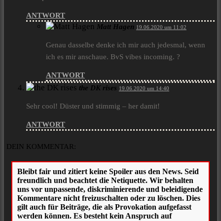
ANTWORT
Matt Hagen
19.06.2020 um 11:02
Genau dasselbe denke ich mir auch jedesmal, wenn
ich es mir anschaue. BvS vibes incoming. ?
ANTWORT
the DK rises
19.06.2020 um 14:40
Sehr cool! Düster und stimmig – her damit!
ANTWORT
DEIN KOMMENTAR: