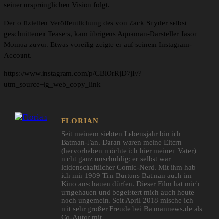
seiner ursprünglichen Vision folgt.
Der offiziellen Veröffentlichung des von Zack Snyder selbst
geschnittenen Teasers, kam übrigens Aquaman-Darsteller Jason
Momoa zuvor. Etwas voreilig zeigte er auf seinem Instagram-
Account.
https://www.instagram.com/p/CBlOrRjD7jF/?
utm_source=ig_web_copy_link
FLORIAN
Seit meinem siebten Lebensjahr bin ich
Batman-Fan. Daran waren meine Eltern
(hervorheben möchte ich hier meinen Vater)
nicht ganz unschuldig: er selbst war
leidenschaftlicher Comic-Nerd. Mit ihm hab
ich mir 1989 Tim Burtons Batman auch im
Kino anschauen dürfen. Dieser Film hat mich
umgehauen und begeistert mich auch heute
noch ungemein. Seit April 2018 mische ich
mit sehr großer Freude bei Batmannews.de als
Co-Autor mit.