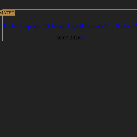
MATED
Erster Clip aus „Batman: Caped Crusader“ – Staffel 
30.07.2026
3