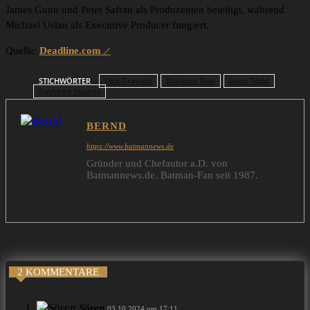
James Gunn und Peter Safran als Produzenten beteiligt, während
Michael Uslan als Executive Producer fungiert.
Quelle:
Deadline.com
STICHWÖRTER
Dick Grayson
Dynamic Duo
Jason Todd
Swaybox Studios
BERND
https://www.batmannews.de
Gründer und Chefautor a.D. von
Batmannews.de. Batman-Fan seit 1987.
2 KOMMENTARE
Sören
03.10.2024 um 17:11