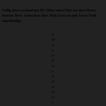
Völlig überraschend hat DC Films einen Film aus dem Hause
Warner Bros. Animation über Dick Grayson und Jason Todd
angekündigt.
©
W
ar
n
er
B
ro
s.
A
ni
m
at
io
n