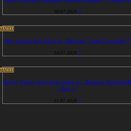
30.07.2026
8
MATED
Wer spricht den Joker in „Batman: Caped Crusader“?
24.07.2026
5
MATED
Erster Trailer und vieles mehr zu „Batman: Knightfal
– Part 1“
21.07.2026
3