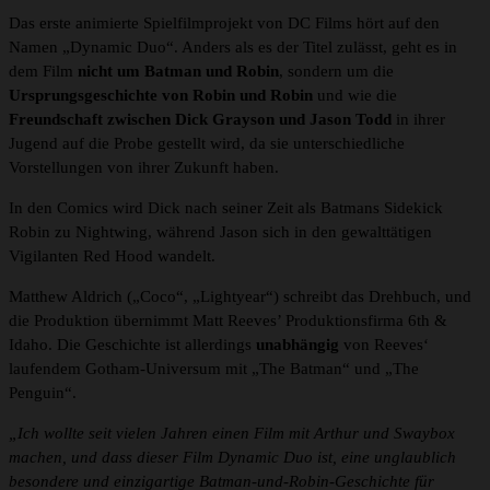
Das erste animierte Spielfilmprojekt von DC Films hört auf den
Namen „Dynamic Duo“. Anders als es der Titel zulässt, geht es in
dem Film
nicht um Batman und Robin
, sondern um die
Ursprungsgeschichte von Robin und Robin
und wie die
Freundschaft zwischen Dick Grayson und Jason Todd
in ihrer
Jugend auf die Probe gestellt wird, da sie unterschiedliche
Vorstellungen von ihrer Zukunft haben.
In den Comics wird Dick nach seiner Zeit als Batmans Sidekick
Robin zu Nightwing, während Jason sich in den gewalttätigen
Vigilanten Red Hood wandelt.
Matthew Aldrich („Coco“, „Lightyear“) schreibt das Drehbuch, und
die Produktion übernimmt Matt Reeves’ Produktionsfirma 6th &
Idaho. Die Geschichte ist allerdings
unabhängig
von Reeves‘
laufendem Gotham-Universum mit „The Batman“ und „The
Penguin“.
„Ich wollte seit vielen Jahren einen Film mit Arthur und Swaybox
machen, und dass dieser Film Dynamic Duo ist, eine unglaublich
besondere und einzigartige Batman-und-Robin-Geschichte für