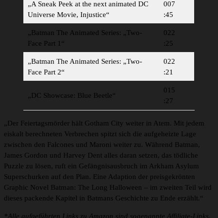
„A Sneak Peek at the next animated DC
007
Universe Movie, Injustice“
:45
„Batman The Animated Series: „Two-
022
Face Part 1“
:25
„Batman The Animated Series: „Two-
022
Face Part 2“
:21
015
„DC Showcase: Blue Beetle“
:27
„Der Feiertagsmörder hält Gotham City weiter in Atem. Mit jedem
eiskalt berechneten Verbrechen spitzt sich die aufgeheizte Lage
zwischen den Falcones und Maroni weiter zu. Während Batman,
James Gordon und Harvey Dent alles daran setzen, das tödliche
Puzzle zu lösen, ruft ein Gefängnisausbruch im Arkham Asylum
Superschurken auf den Plan. Eine Adaption der preisgekrönten
Graphic Novel Batman: The Long Halloween – im zweiten Teil wird
dieses packende Kapitel in Batmans Geschichte zu Ende erzählt.“
*Alle aufgeführten Links zu Amazon sind sogenannte Affiliate-Links.