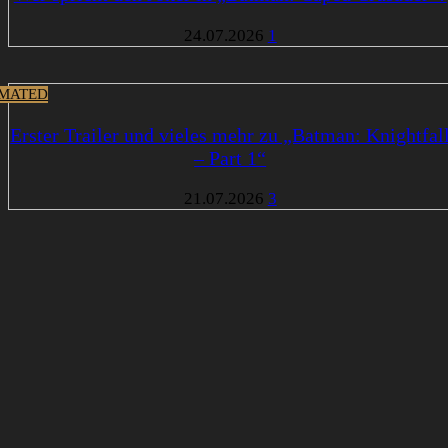
24.07.2026
1
MATED
Erster Trailer und vieles mehr zu „Batman: Knightfal
– Part 1“
21.07.2026
3