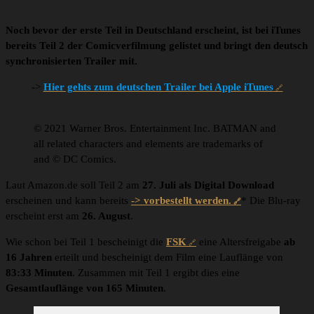
Noch bevor der erste Teil in Deutschland erscheint, ist bei iTunes
bereits Teil 2 der Comicverfilmung gelistet und bringt den deutsch
synchronisierten Trailer mit.
->
Hier gehts zum deutschen Trailer bei Apple iTunes
© 2021 Warner Bros. Entertainment Inc. BATMAN and
all related characters and elements are trademarks of
and © DC Comics.
Laut Amazon.de soll Teil 2 am
27. Juli als Digital Download
erscheinen und kann bereits
-> vorbestellt werden.
* Die Blu-ray
erscheint erst am
26. August
.
Wie schon bei Teil 1 bescheinigt die
FSK
eine Altersfreigabe
ab
16 Jahren
erteilt und bescheinigt dem Film eine Lauflänge von
83:33 Minuten
. Zusammen mit Teil 1 ergibt dies eine
Gesamtlauflänge von 165 Minuten
.