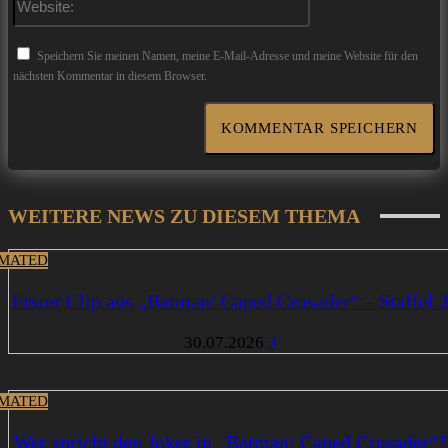
Speichern Sie meinen Namen, meine E-Mail-Adresse und meine Website für den
nächsten Kommentar in diesem Browser.
WEITERE NEWS ZU DIESEM THEMA
MATED
Erster Clip aus „Batman: Caped Crusader“ – Staffel 
30.07.2026
3
MATED
Wer spricht den Joker in „Batman: Caped Crusader“?