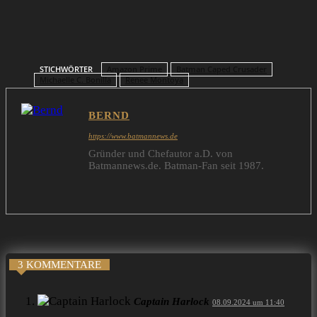
Ein Beitrag geteilt von Michelle C. Bonilla (@themichellecbonilla)
STICHWÖRTER
Amazon Prime
Batman Caped Crusader
Michaelle C. Bonilla
Renee Montoya
BERND
https://www.batmannews.de
Gründer und Chefautor a.D. von
Batmannews.de. Batman-Fan seit 1987.
3 KOMMENTARE
Captain Harlock
08.09.2024 um 11:40