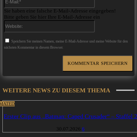
Mail:*
Sie haben eine falsche E-Mail-Adresse eingegeben!
Bitte geben Sie hier Ihre E-Mail-Adresse ein
Website:
Speichern Sie meinen Namen, meine E-Mail-Adresse und meine Website für den
nächsten Kommentar in diesem Browser.
WEITERE NEWS ZU DIESEM THEMA
MATED
Erster Clip aus „Batman: Caped Crusader“ – Staffel 
30.07.2026
6