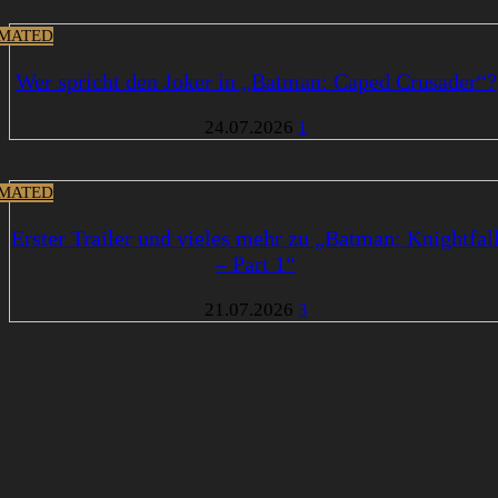
MATED
Wer spricht den Joker in „Batman: Caped Crusader“?
24.07.2026
1
MATED
Erster Trailer und vieles mehr zu „Batman: Knightfal
– Part 1“
21.07.2026
3