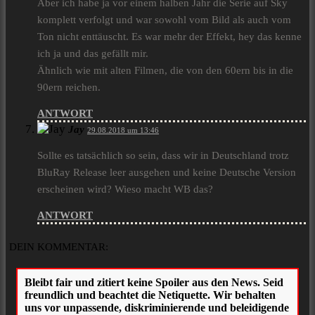
Aber ich habe ja vor einem halben Jahr die Serie auf Sky
komplett verfolgt und war sowohl vom Bild als auch vom
Ton nicht enttäuscht. Es war mehr der Effekt, hey das kenne
ich ja und das gefällt mir.
Ähnlich wie mit alten Filmen, die von den 60ern bis in die
90ern reichen.
ANTWORT
Jay
29.08.2018 um 13:46
Sollte es tatsächlich so sein, dass wir in Deutschland trotz
BluRay Release leer ausgehen und keine Deutsche Version
erscheinen wird? Wieso macht WB das?
ANTWORT
DEIN KOMMENTAR: