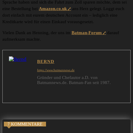
Sprache haben und sich die Fahrt zum Zoll sparen möchte, dem sei
eine Bestellung bei
Amazon.co.uk
ans Herz gelegt. Loggt euch
dort einfach mit eurem deutschen Account ein – lediglich eine
Kreditkarte wird für einen Einkauf vorausgesetzt.
Vielen Dank an Henning, der uns im
Batman-Forum
darauf
aufmerksam machte.
BERND
https://www.batmannews.de
Gründer und Chefautor a.D. von
Batmannews.de. Batman-Fan seit 1987.
7 KOMMENTARE