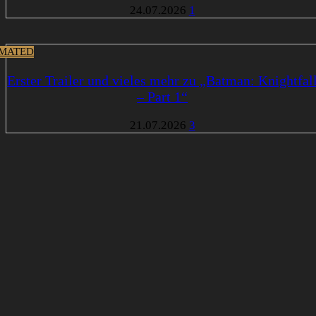
24.07.2026
1
MATED
Erster Trailer und vieles mehr zu „Batman: Knightfal
– Part 1“
21.07.2026
3