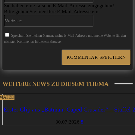
Sie haben eine falsche E-Mail-Adresse eingegeben!
Bitte geben Sie hier Ihre E-Mail-Adresse ein
Website:
Speichern Sie meinen Namen, meine E-Mail-Adresse und meine Website für den
nächsten Kommentar in diesem Browser.
WEITERE NEWS ZU DIESEM THEMA
MATED
Erster Clip aus „Batman: Caped Crusader“ – Staffel 
30.07.2026
8