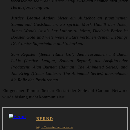
wechselnde Team der Justice League-Helden nehmen sich jeder
Herausforderung an.
Justice League Action
bietet ein Aufgebot an prominenten
Stamm-und Gaststimmen. So spricht Mark Hamill den Joker,
James Woods ist als Lex Luthor zu hören, Diedrich Bader ist
Booster Gold und viele weitere Stars vertonen deinen Lieblings
DC Comics Superhelden und Schurken.
Sam Register (Teens Titans Go!) dient zusammen mit Butch
Lukic (Justice League, Batman Beyond) als Ausführender
Produzent, Alan Burnett (Batman: The Animated Series) und
Jim Krieg (Green Lantern: The Animated Series) übernehmen
die Rolle der Produzenten.
Ein genauer Termin für den Einstart der Serie auf Cartoon Network
wurde bislang nicht kommuniziert.
BERND
https://www.batmannews.de