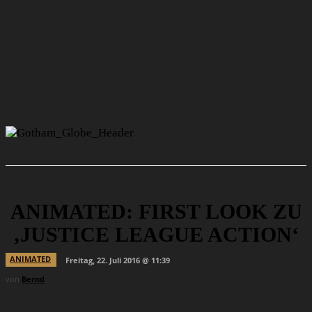
ANIMATED: FIRST LOOK ZU
‚JUSTICE LEAGUE ACTION‘
ANIMATED
Freitag, 22. Juli 2016 @ 11:39
von
Bernd