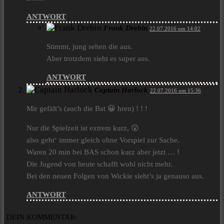
ANTWORT
Frank Drebin
22.07.2016 um 14:02
Stimmt, jung sehen die aus.
Aber trotzdem sieht es super aus.
ANTWORT
Captain Harlock
22.07.2016 um 15:36
Mir gefält’s (auch die Bat 😀 hren) ! ! !
Nur die Spielzeit ist extrem kurz, 😮
also geht‘ immer gleich ohne Vorspiel zur Sache.
Waren 20 min bei BAS schon kurz aber jetzt … !
Die Jugend von heute schafft wohl nicht mehr.
Bei den neuen Folgen von Wickie sieht’s ja genauso aus.
ANTWORT
DEIN KOMMENTAR: