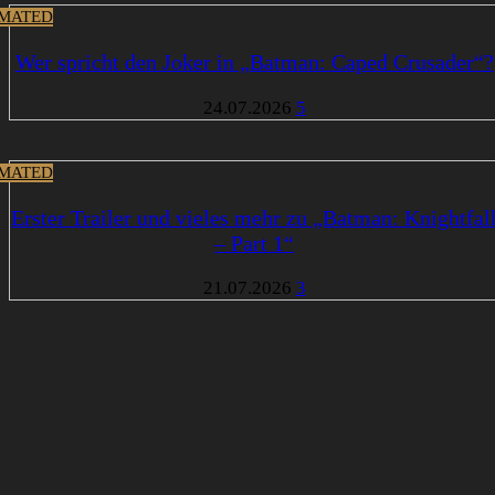
MATED
Wer spricht den Joker in „Batman: Caped Crusader“?
24.07.2026
5
MATED
Erster Trailer und vieles mehr zu „Batman: Knightfal
– Part 1“
21.07.2026
3