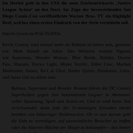
Im Herbst geht in den USA die neue Zeichentrickserie ‚Justice
League Action‘ an den Start. Im Zuge der bevorstehenden San
Diego Comic-Con veröffentlichte Warner Bros. TV ein Highlight
Reel, welches einen ersten Eindruck von der Serie vermitteln soll.
httpvh://youtu.be/Pctd-ThJDOo
Kevin Conroy wird einmal mehr als Batman zu hören sein, genauso
wie Mark Hamill als Joker. Des Weiteren werden Figuren
wie Superman, Wonder Woman, Blue Beetle, Riddler, Doctor
Fate, Shazam, Doctor Light, Mister Terrific, Killer Croc, Martian
Manhunter, Zatara, Ra’s al Ghul, Harley Quinn, Hawkman, Lobo,
und Satan Girl zu sehen sein.
Batman, Superman und Wonder Woman führen die DC Comics
Superhelden gegen ihre bekanntesten Gegner in Abenteuer
voller Spannung, Spaß und Action an. Und es wird keine Zeit
verschwendet, denn jede der 11-minütigen Episoden startet
inmitten von blitzartiger Heldenaction. Ob es nun darum geht
die Erde zu verteidigen, auf ausserirdische Besucher zu treffen
oder die bizarren Mächte der Magie zu bekämpfen – das immer