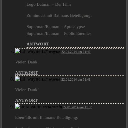
Lego Batman – Der Film
Zumindest mit Batmans Beteiligung:
Superman/Batman – Apocalypse
Superman/Batman – Public Enemies
ANTWORT
Lil' wayne
22.01.2014 um 01:40
Vielen Dank
ANTWORT
Lil' wayne
22.01.2014 um 01:41
Vielen Dank!
ANTWORT
stefanstein
27.01.2014 um 11:38
Ebenfalls mit Batmans-Beteiligung: