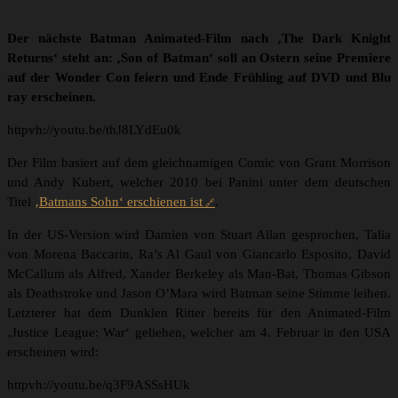
Der nächste Batman Animated-Film nach ‚The Dark Knight
Returns‘ steht an: ‚Son of Batman‘ soll an Ostern seine Premiere
auf der Wonder Con feiern und Ende Frühling auf DVD und Blu
ray erscheinen.
httpvh://youtu.be/thJ8LYdEu0k
Der Film basiert auf dem gleichnamigen Comic von Grant Morrison
und Andy Kubert, welcher 2010 bei Panini unter dem deutschen
Titel
‚Batmans Sohn‘ erschienen ist
.
In der US-Version wird Damien von Stuart Allan gesprochen, Talia
von Morena Baccarin, Ra’s Al Gaul von Giancarlo Esposito, David
McCallum als Alfred, Xander Berkeley als Man-Bat, Thomas Gibson
als Deathstroke und Jason O’Mara wird Batman seine Stimme leihen.
Letzterer hat dem Dunklen Ritter bereits für den Animated-Film
‚Justice League: War‘ geliehen, welcher am 4. Februar in den USA
erscheinen wird:
httpvh://youtu.be/q3F9ASSsHUk