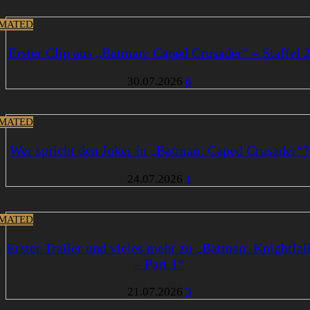
MATED
Erster Clip aus „Batman: Caped Crusader“ – Staffel 
30.07.2026
6
MATED
Wer spricht den Joker in „Batman: Caped Crusader“?
24.07.2026
1
MATED
Erster Trailer und vieles mehr zu „Batman: Knightfal
– Part 1“
21.07.2026
3