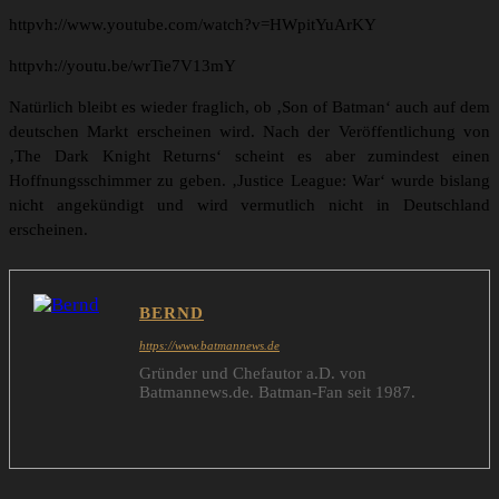
httpvh://www.youtube.com/watch?v=HWpitYuArKY
httpvh://youtu.be/wrTie7V13mY
Natürlich bleibt es wieder fraglich, ob ‚Son of Batman‘ auch auf dem
deutschen Markt erscheinen wird. Nach der Veröffentlichung von
‚The Dark Knight Returns‘ scheint es aber zumindest einen
Hoffnungsschimmer zu geben. ‚Justice League: War‘ wurde bislang
nicht angekündigt und wird vermutlich nicht in Deutschland
erscheinen.
BERND
https://www.batmannews.de
Gründer und Chefautor a.D. von
Batmannews.de. Batman-Fan seit 1987.