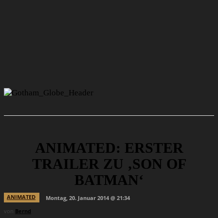
ANIMATED: ERSTER
TRAILER ZU ‚SON OF
BATMAN‘
ANIMATED
Montag, 20. Januar 2014 @ 21:34
von
Bernd