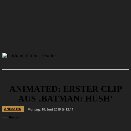
ANIMATED: ERSTER CLIP
AUS ‚BATMAN: HUSH‘
ANIMATED
Montag, 10. Juni 2019 @ 12:11
von
Bernd