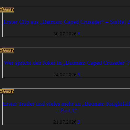
MATED
Erster Clip aus „Batman: Caped Crusader“ – Staffel 
30.07.2026
8
MATED
Wer spricht den Joker in „Batman: Caped Crusader“?
24.07.2026
5
MATED
Erster Trailer und vieles mehr zu „Batman: Knightfal
– Part 1“
21.07.2026
3