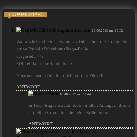
3 KOMMENTARE
Captain Harlock
10.06.2019 um 19:32
Wann wird endlich Catwoman wieder ohne diese dämliche
grüne PuckdieScheißhausfliege-Brille
dargestellt ???
Sieht einfach nur dämlich aus !
Aber ansonsten freu ich mich auf den Film !!!
ANTWORT
Sören
10.06.2019 um 21:44
In Hush trägt sie auch noch ihr alten Anzug, in ihrem
aktuellen Comic hat sie keine Brille mehr.
ANTWORT