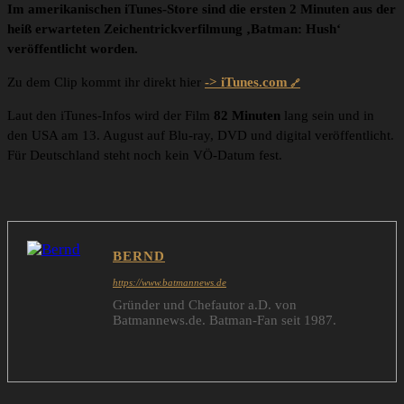
Im amerikanischen iTunes-Store sind die ersten 2 Minuten aus der
heiß erwarteten Zeichentrickverfilmung ‚Batman: Hush‘
veröffentlicht worden.
Zu dem Clip kommt ihr direkt hier
-> iTunes.com
Laut den iTunes-Infos wird der Film
82 Minuten
lang sein und in
den USA am 13. August auf Blu-ray, DVD und digital veröffentlicht.
Für Deutschland steht noch kein VÖ-Datum fest.
BERND
https://www.batmannews.de
Gründer und Chefautor a.D. von
Batmannews.de. Batman-Fan seit 1987.