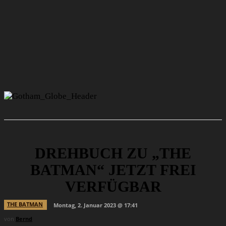
DREHBUCH ZU „THE
BATMAN“ JETZT FREI
VERFÜGBAR
THE BATMAN
Montag, 2. Januar 2023 @ 17:41
von
Bernd