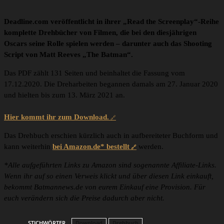
Deadline.com veröffentlicht in ihrer „Read the Screenplay“-Reihe
komplette Drehbücher von Filmen, die bei den diesjährigen
Oscars seine Rolle spielen werden – darunter auch das Shooting
Script von Matt Reeves „The Batman“.
Das PDF zählt 131 Seiten und beinhaltet die Fassung vom
17.12.2020. Die Dreharbeiten begannen damals am 27. Januar 2020
und hielten bis zum 13. März 2021 an.
Hier kommt ihr zum Download.
Das Drehbuch erschien kürzlich auch in aufbereiteter Buchform und
kann weiterhin
bei Amazon.de* bestellt
werden.
*Alle aufgeführten Links zu Amazon sind sogenannte Affiliate-Links.
Wenn ihr auf so einen Verweis klickt und über diesen Link einkauft,
bekommt Batmannews.de von eurem Einkauf eine Provision. Für
euch verändern sich die Preise dadurch aber nicht.
STICHWÖRTER
Download
Drehbuch