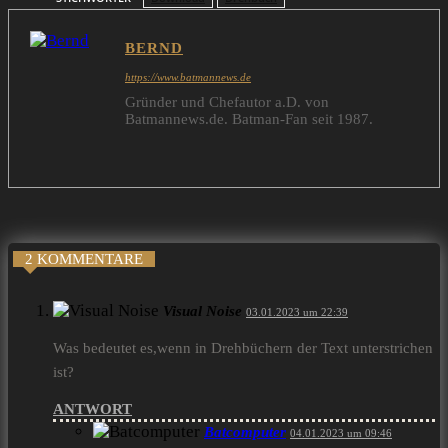
BERND
https://www.batmannews.de
Gründer und Chefautor a.D. von
Batmannews.de. Batman-Fan seit 1987.
2 KOMMENTARE
Visual Noise
03.01.2023 um 22:39
Was bedeutet es,wenn in Drehbüchern der Text unterstrichen
ist?
ANTWORT
Batcomputer
04.01.2023 um 09:46