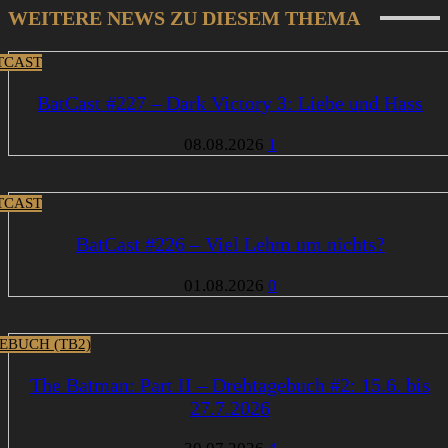
WEITERE NEWS ZU DIESEM THEMA
TCAST
BatCast #227 – Dark Victory 3: Liebe und Hass
08.08.2026
1
TCAST
BatCast #226 – Viel Lehm um nichts?
01.08.2026
0
EBUCH (TB2)
The Batman: Part II – Drehtagebuch #2: 15.6. bis
27.7.2026