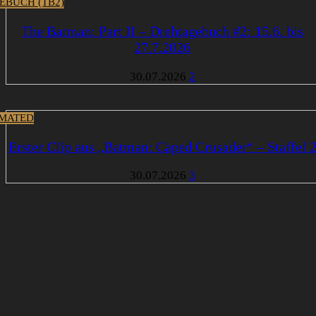
EBUCH (TB2)
The Batman: Part II – Drehtagebuch #2: 15.6. bis
27.7.2026
30.07.2026
2
MATED
Erster Clip aus „Batman: Caped Crusader“ – Staffel 
30.07.2026
3