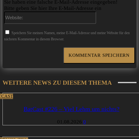
Sie haben eine falsche E-Mail-Adresse eingegeben!
Bitte geben Sie hier Ihre E-Mail-Adresse ein
Website:
Speichern Sie meinen Namen, meine E-Mail-Adresse und meine Website für den
nächsten Kommentar in diesem Browser.
WEITERE NEWS ZU DIESEM THEMA
TCAST
BatCast #226 – Viel Lehm um nichts?
01.08.2026
0