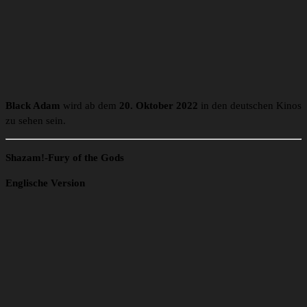
Black Adam
wird ab dem
20. Oktober 2022
in den deutschen Kinos
zu sehen sein.
Shazam!-Fury of the Gods
Englische Version