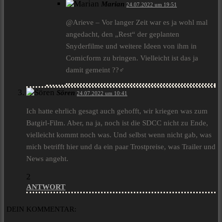
Marian
24.07.2022 um 19:51
@Arieve – Vor langer Zeit war es ja wohl mal
angedacht, den „Rest“ der geplanten
Snyderfilme und weitere Ideen von ihm in
Comicform zu bringen. Vielleicht ist das ja
damit gemeint ??‍♂️
Sören
24.07.2022 um 10:41
Ich hatte ehrlich gesagt auch gehofft, wir kriegen was zum
Batgirl-Film. Aber, na ja, noch ist die SDCC nicht zu Ende,
vielleicht kommt noch was. Und selbst wenn nicht gab, was
mich betrifft hier und da ein paar Trostpreise, was Trailer und
News angeht.
2
ANTWORT
DEIN KOMMENTAR: