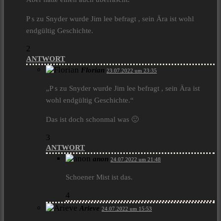
P s zu Snyder wurde Jim lee befragt , sein Ära ist wohl
endgültig Geschichte.
2
ANTWORT
Florian
23.07.2022 um 23:35
„P s zu Snyder wurde Jim lee befragt , sein Ära ist
wohl endgültig Geschichte.“
Das ist doch schonmal was 🙂
3
ANTWORT
anon
24.07.2022 um 21:48
Schoener Mist ist das.
4
Arieve
24.07.2022 um 15:53