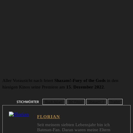
Aller Vorausicht nach feiert
Shazam!-Fury of the Gods
in den
hiesigen Kinos seine Premiere am
15. Dezember 2022
.
STICHWÖRTER
Black Adam
DC Films
Shazam! 2
Trailer
FLORIAN
Seit meinem siebten Lebensjahr bin ich
Batman-Fan. Daran waren meine Eltern