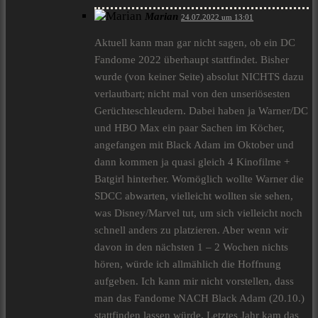
Marian
24.07.2022 um 13:01
Aktuell kann man gar nicht sagen, ob ein DC
Fandome 2022 überhaupt stattfindet. Bisher
wurde (von keiner Seite) absolut NICHTS dazu
verlautbart; nicht mal von den unseriösesten
Gerüchteschleudern. Dabei haben ja Warner/DC
und HBO Max ein paar Sachen im Köcher,
angefangen mit Black Adam im Oktober und
dann kommen ja quasi gleich 4 Kinofilme +
Batgirl hinterher. Womöglich wollte Warner die
SDCC abwarten, vielleicht wollten sie sehen,
was Disney/Marvel tut, um sich vielleicht noch
schnell anders zu platzieren. Aber wenn wir
davon in den nächsten 1 – 2 Wochen nichts
hören, würde ich allmählich die Hoffnung
aufgeben. Ich kann mir nicht vorstellen, dass
man das Fandome NACH Black Adam (20.10.)
stattfinden lassen würde. Letztes Jahr kam das