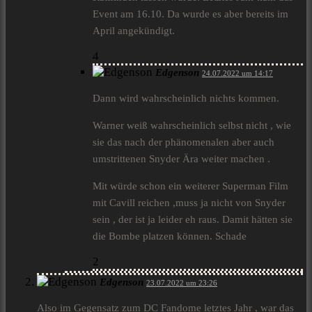
Event am 16.10. Da wurde es aber bereits im
April angekündigt.
4
Edgenson
24.07.2022 um 14:17
Dann wird wahrscheinlich nichts kommen.
Warner weiß wahrscheinlich selbst nicht , wie
sie das nach der phänomenalen aber auch
umstrittenen Snyder Ära weiter machen .
Mit würde schon ein weiterer Superman Film
mit Cavill reichen ,muss ja nicht von Snyder
sein , der ist ja leider eh raus. Damit hätten sie
die Bombe platzen können. Schade
2
Edgenson
23.07.2022 um 23:26
Also im Gegensatz zum DC Fandome letztes Jahr , war das