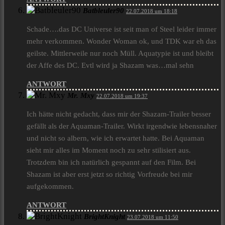
Batbleuler90
22.07.2018 um 18:18
Schade….das DC Universe ist seit man of Steel leider immer
mehr verkommen. Wonder Woman ok, und TDK war eh das
geilste. Mittlerweile nur noch Müll. Aquatypie ist und bleibt
der Affe des DC. Evtl wird ja Shazam was…mal sehn
ANTWORT
Mr. Mxy
22.07.2018 um 19:37
Ich hätte nicht gedacht, dass mir der Shazam-Trailer besser
gefällt als der Aquaman-Trailer. Wirkt irgendwie lebensnaher
und nicht so albern, wie ich erwartet hatte. Bei Aquaman
sieht mir alles im Moment noch zu sehr stilisiert aus.
Trotzdem bin ich natürlich gespannt auf den Film. Bei
Shazam ist aber erst jetzt so richtig Vorfreude bei mir
aufgekommen.
ANTWORT
BrightKnight
23.07.2018 um 11:50