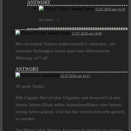
ANTWORT
Visual Noise
22.07.2018 um 14:10
So isses…!
Visual Noise
22.07.2018 um 14:08
Bin mit beiden Trailern außerordentlich zufrieden…die
nächsten Sichtungen lassen dann eine differenzierte
Meinung zu!? xD
ANTWORT
Sephiroth
22.07.2018 um 14:17
SO geile Trailer.
Hab Captain Marvel (den Origialen und besseren!) in den
letzten Jahren (Dank tollen Animationsfilmen oder Serien)
richtig lieben gelernt. Und das hier scheint ihm sehr gerecht
zu werden.
Der 90iger Jahre Momoa Auqaman ist ohnehin die einzige