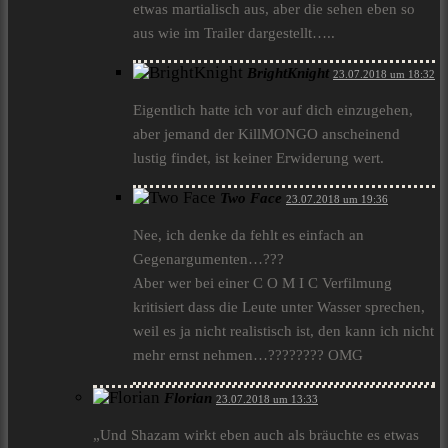
etwas martialisch aus, aber die sehen eben so
aus wie im Trailer dargestellt…..
BrightKnight
23.07.2018 um 18:32
Eigentlich hatte ich vor auf dich einzugehen,
aber jemand der KillMONGO anscheinend
lustig findet, ist keiner Erwiderung wert.
Two Face
23.07.2018 um 19:36
Nee, ich denke da fehlt es einfach an
Gegenargumenten…???
Aber wer bei einer C O M I C Verfilmung
kritisiert dass die Leute unter Wasser sprechen,
weil es ja nicht realistisch ist, den kann ich nicht
mehr ernst nehmen…???????? OMG
Florian
23.07.2018 um 13:33
„Und Shazam wirkt eben auch als bräuchte es etwas