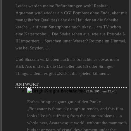
Leider werden meine Befürchtungen wohl Realität…
Aquaman wird wieder ein CGI Bombast ohne Ende, aber mit
mangelhafter Qualität (siehe den Hai, der an die Scheibe
kracht… auf nem Smartphone noch okay… am TV schon
eine Katastrophe… Die Städte sehen aus, wie aus Episode I-
III importiert… Sprechen unter Wasser? Rottöne im Himmel,
wie bei Snyder…).
Und Shazam wirkt eben auch als bräuchte es etwas mehr
Kick Ass und evtl. die Darsteller aus ES oder Stranger
Things… denn es gibt „Kids“, die spielen können…
ANTWORT
BrightKnight
23.07.2018 um 12:48
Forbes bringt es ganz gut auf den Punkt:
„But water is famously tough to render, and this film
looks like it’s suffering from the same problems …a
whole new, Avatar-esque world, without the mammoth
budget or years of visual development under the