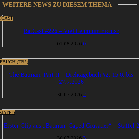
WEITERE NEWS ZU DIESEM THEMA
TCAST
BatCast #226 – Viel Lehm um nichts?
01.08.2026
0
EBUCH (TB2)
The Batman: Part II – Drehtagebuch #2: 15.6. bis
27.7.2026
30.07.2026
2
MATED
Erster Clip aus „Batman: Caped Crusader“ – Staffel 
30.07.2026
3