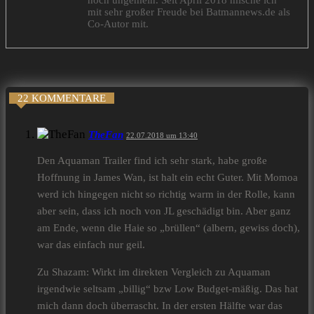
noch ungemein. Seit April 2018 mische ich
mit sehr großer Freude bei Batmannews.de als
Co-Autor mit.
22 KOMMENTARE
TheFan
22.07.2018 um 13:40
Den Aquaman Trailer find ich sehr stark, habe große
Hoffnung in James Wan, ist halt ein echt Guter. Mit Momoa
werd ich hingegen nicht so richtig warm in der Rolle, kann
aber sein, dass ich noch von JL geschädigt bin. Aber ganz
am Ende, wenn die Haie so „brüllen“ (albern, gewiss doch),
war das einfach nur geil.
Zu Shazam: Wirkt im direkten Vergleich zu Aquaman
irgendwie seltsam „billig“ bzw Low Budget-mäßig. Das hat
mich dann doch überrascht. In der ersten Hälfte war das