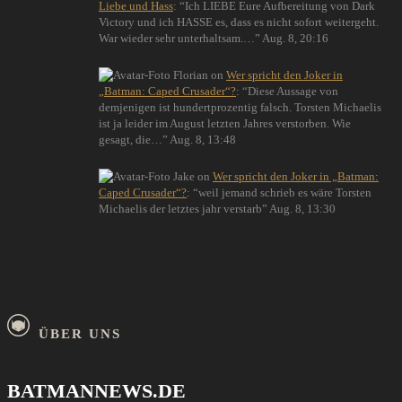
Liebe und Hass
: “
Ich LIEBE Eure Aufbereitung von Dark
Victory und ich HASSE es, dass es nicht sofort weitergeht.
War wieder sehr unterhaltsam.…
”
Aug. 8, 20:16
Florian
on
Wer spricht den Joker in
„Batman: Caped Crusader“?
: “
Diese Aussage von
demjenigen ist hundertprozentig falsch. Torsten Michaelis
ist ja leider im August letzten Jahres verstorben. Wie
gesagt, die…
”
Aug. 8, 13:48
Jake
on
Wer spricht den Joker in „Batman:
Caped Crusader“?
: “
weil jemand schrieb es wäre Torsten
Michaelis der letztes jahr verstarb
”
Aug. 8, 13:30
ÜBER UNS
BATMANNEWS.DE