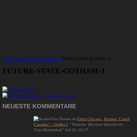
Start
future-state-gotham-3
future-state-gotham-3
FUTURE-STATE-GOTHAM-3
NEUESTE KOMMENTARE
Florian
on
Erster Clip aus „Batman: Caped
Crusader“ – Staffel 2
: “
Tatsache. Der neue Sprecher ist
Tetje Mierendorf.
”
Juli 31, 18:37