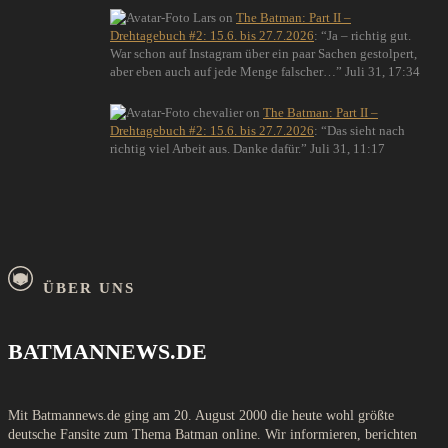
Lars
on
The Batman: Part II –
Drehtagebuch #2: 15.6. bis 27.7.2026
: “
Ja – richtig gut.
War schon auf Instagram über ein paar Sachen gestolpert,
aber eben auch auf jede Menge falscher…
”
Juli 31, 17:34
chevalier
on
The Batman: Part II –
Drehtagebuch #2: 15.6. bis 27.7.2026
: “
Das sieht nach
richtig viel Arbeit aus. Danke dafür.
”
Juli 31, 11:17
ÜBER UNS
BATMANNEWS.DE
Mit Batmannews.de ging am 20. August 2000 die heute wohl größte
deutsche Fansite zum Thema Batman online. Wir informieren, berichten