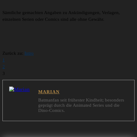
Sämtliche gemachten Angaben zu Ankündigungen, Verlagen,
einzelnen Serien oder Comics sind alle ohne Gewähr.
Zurück zu:
Intro
1
2
3
MARIAN
Batmanfan seit frühester Kindheit; besonders
geprägt durch die Animated Series und die
Dino-Comics.