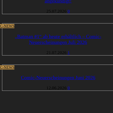
angekündigt!
25.07.2026
0
C-NEWS
„Batman #1“ ab heute erhältlich – Comic-
Neuerscheinungen Juli 2026
21.07.2026
1
C-NEWS
Comic-Neuerscheinungen Juni 2026
12.06.2026
0