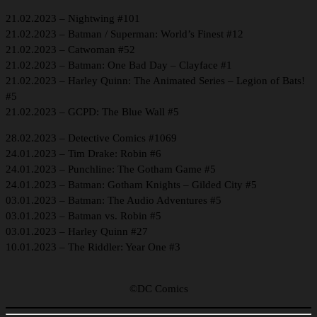
21.02.2023 – Nightwing #101
21.02.2023 – Batman / Superman: World’s Finest #12
21.02.2023 – Catwoman #52
21.02.2023 – Batman: One Bad Day – Clayface #1
21.02.2023 – Harley Quinn: The Animated Series – Legion of Bats!
#5
21.02.2023 – GCPD: The Blue Wall #5
28.02.2023 – Detective Comics #1069
24.01.2023 – Tim Drake: Robin #6
24.01.2023 – Punchline: The Gotham Game #5
24.01.2023 – Batman: Gotham Knights – Gilded City #5
03.01.2023 – Batman: The Audio Adventures #5
03.01.2023 – Batman vs. Robin #5
03.01.2023 – Harley Quinn #27
10.01.2023 – The Riddler: Year One #3
©DC Comics