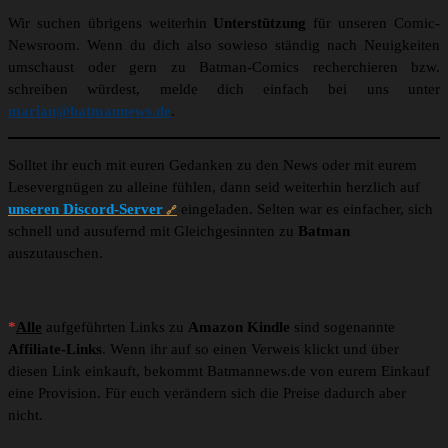
Wir suchen übrigens weiterhin
Unterstützung
für unseren Comic-
Newsroom. Wenn du dich also sowieso ständig nach Neuigkeiten
umschaust oder gern zu Batman-Comics recherchieren bzw.
schreiben würdest, melde dich einfach bei uns unter
marian@batmannews.de
.
Solltet ihr euch mit euren Gedanken zu den News oder mit eurem
Lesevergnügen zu alleine fühlen, dann seid weiterhin herzlich auf
unseren Discord-Server
eingeladen. Selten war es einfacher, sich
schnell und ausufernd mit Gleichgesinnten zu
Batman
auszutauschen.
*
Alle
aufgeführten Links zu
Amazon Kindle
sind sogenannte
Affiliate-Links
. Wenn ihr auf so einen Verweis klickt und über
diesen Link einkauft, bekommt Batmannews.de von eurem Einkauf
eine Provision. Für euch verändern sich die Preise dadurch aber
nicht.