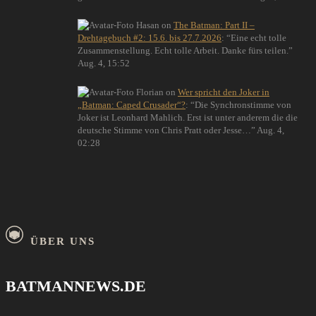
Hasan
on
The Batman: Part II –
Drehtagebuch #2: 15.6. bis 27.7.2026
: “
Eine echt tolle
Zusammenstellung. Echt tolle Arbeit. Danke fürs teilen.
”
Aug. 4, 15:52
Florian
on
Wer spricht den Joker in
„Batman: Caped Crusader“?
: “
Die Synchronstimme von
Joker ist Leonhard Mahlich. Erst ist unter anderem die die
deutsche Stimme von Chris Pratt oder Jesse…
”
Aug. 4,
02:28
ÜBER UNS
BATMANNEWS.DE