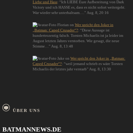
Liebe und Hass
: “
Ich LIEBE Eure Aufbereitung von Dark
Victory und ich HASSE es, dass es nicht sofort weitergeht.
War wieder sehr unterhaltsam.…
”
Aug. 8, 20:16
Florian
on
Wer spricht den Joker in
„Batman: Caped Crusader“?
: “
Diese Aussage ist
hundertrozentig falsch. Torsten Michaelis ist ja leider im
August letzten Jahres verstorben. Wie gesagt, die neue
Stimme…
”
Aug. 8, 13:48
Jake
on
Wer spricht den Joker in „Batman:
Caped Crusader“?
: “
weil jemand schrieb es wäre Torsten
Michaelis der letztes jahr verstarb
”
Aug. 8, 13:30
ÜBER UNS
BATMANNEWS.DE