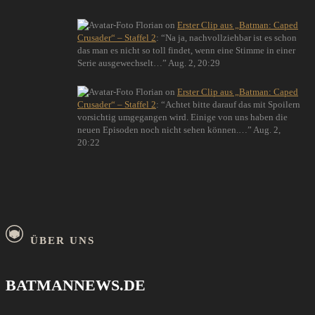
Florian
on
Erster Clip aus „Batman: Caped
Crusader“ – Staffel 2
: “
Na ja, nachvollziehbar ist es schon
das man es nicht so toll findet, wenn eine Stimme in einer
Serie ausgewechselt…
”
Aug. 2, 20:29
Florian
on
Erster Clip aus „Batman: Caped
Crusader“ – Staffel 2
: “
Achtet bitte darauf das mit Spoilern
vorsichtig umgegangen wird. Einige von uns haben die
neuen Episoden noch nicht sehen können.…
”
Aug. 2,
20:22
ÜBER UNS
BATMANNEWS.DE