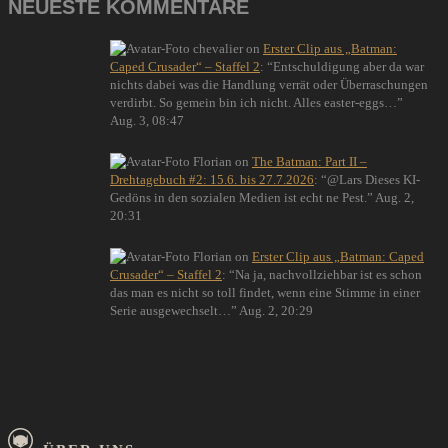
NEUESTE KOMMENTARE
chevalier
on
Erster Clip aus „Batman:
Caped Crusader“ – Staffel 2
: “
Entschuldigung aber da war
nichts dabei was die Handlung verrät oder Überraschungen
verdirbt. So gemein bin ich nicht. Alles easter-eggs…
”
Aug. 3, 08:47
Florian
on
The Batman: Part II –
Drehtagebuch #2: 15.6. bis 27.7.2026
: “
@Lars Dieses KI-
Gedöns in den sozialen Medien ist echt ne Pest.
”
Aug. 2,
20:31
Florian
on
Erster Clip aus „Batman: Caped
Crusader“ – Staffel 2
: “
Na ja, nachvollziehbar ist es schon
das man es nicht so toll findet, wenn eine Stimme in einer
Serie ausgewechselt…
”
Aug. 2, 20:29