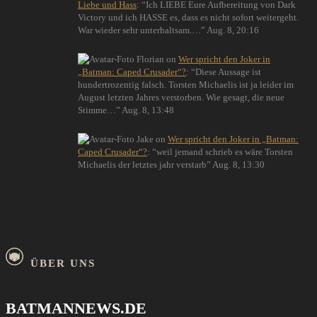
Liebe und Hass
: “
Ich LIEBE Eure Aufbereitung von Dark
Victory und ich HASSE es, dass es nicht sofort weitergeht.
War wieder sehr unterhaltsam.…
”
Aug. 8, 20:16
Florian
on
Wer spricht den Joker in
„Batman: Caped Crusader“?
: “
Diese Aussage ist
hundertrozentig falsch. Torsten Michaelis ist ja leider im
August letzten Jahres verstorben. Wie gesagt, die neue
Stimme…
”
Aug. 8, 13:48
Jake
on
Wer spricht den Joker in „Batman:
Caped Crusader“?
: “
weil jemand schrieb es wäre Torsten
Michaelis der letztes jahr verstarb
”
Aug. 8, 13:30
ÜBER UNS
BATMANNEWS.DE