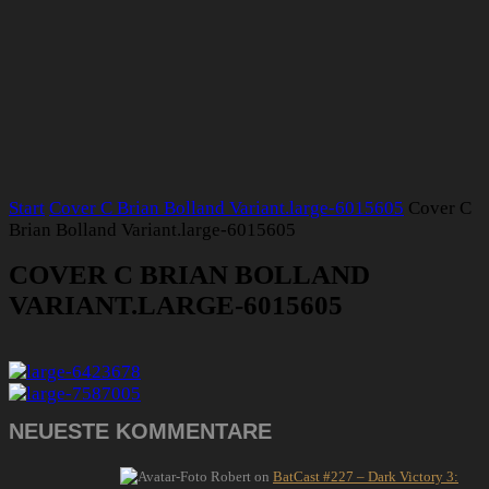
Start
Cover C Brian Bolland Variant.large-6015605
Cover C
Brian Bolland Variant.large-6015605
COVER C BRIAN BOLLAND
VARIANT.LARGE-6015605
NEUESTE KOMMENTARE
Robert
on
BatCast #227 – Dark Victory 3: