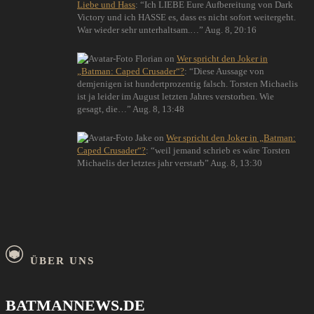
Liebe und Hass
: “
Ich LIEBE Eure Aufbereitung von Dark
Victory und ich HASSE es, dass es nicht sofort weitergeht.
War wieder sehr unterhaltsam.…
”
Aug. 8, 20:16
Florian
on
Wer spricht den Joker in
„Batman: Caped Crusader“?
: “
Diese Aussage von
demjenigen ist hundertprozentig falsch. Torsten Michaelis
ist ja leider im August letzten Jahres verstorben. Wie
gesagt, die…
”
Aug. 8, 13:48
Jake
on
Wer spricht den Joker in „Batman:
Caped Crusader“?
: “
weil jemand schrieb es wäre Torsten
Michaelis der letztes jahr verstarb
”
Aug. 8, 13:30
ÜBER UNS
BATMANNEWS.DE