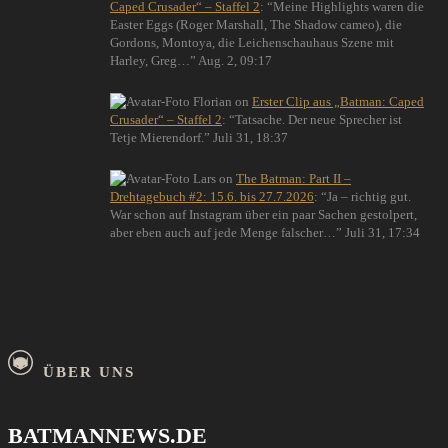
Caped Crusader“ – Staffel 2
: “
Meine Highlights waren die
Easter Eggs (Roger Marshall, The Shadow cameo), die
Gordons, Montoya, die Leichenschauhaus Szene mit
Harley, Greg…
”
Aug. 2, 09:17
Florian
on
Erster Clip aus „Batman: Caped
Crusader“ – Staffel 2
: “
Tatsache. Der neue Sprecher ist
Tetje Mierendorf.
”
Juli 31, 18:37
Lars
on
The Batman: Part II –
Drehtagebuch #2: 15.6. bis 27.7.2026
: “
Ja – richtig gut.
War schon auf Instagram über ein paar Sachen gestolpert,
aber eben auch auf jede Menge falscher…
”
Juli 31, 17:34
ÜBER UNS
BATMANNEWS.DE