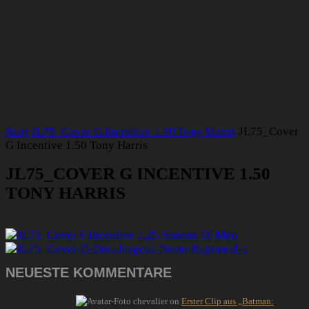
Start
JL75_Cover G Incentive 1.50 Tony Harris
JL75_Cover
G Incentive 1.50 Tony Harris
JL75_COVER G INCENTIVE 1.50
TONY HARRIS
NEUESTE KOMMENTARE
chevalier
on
Erster Clip aus „Batman: