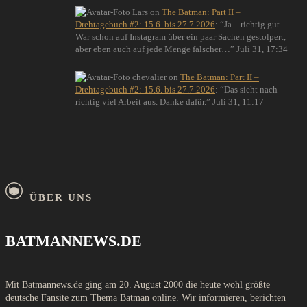
Lars
on
The Batman: Part II –
Drehtagebuch #2: 15.6. bis 27.7.2026
: “
Ja – richtig gut.
War schon auf Instagram über ein paar Sachen gestolpert,
aber eben auch auf jede Menge falscher…
”
Juli 31, 17:34
chevalier
on
The Batman: Part II –
Drehtagebuch #2: 15.6. bis 27.7.2026
: “
Das sieht nach
richtig viel Arbeit aus. Danke dafür.
”
Juli 31, 11:17
ÜBER UNS
BATMANNEWS.DE
Mit Batmannews.de ging am 20. August 2000 die heute wohl größte
deutsche Fansite zum Thema Batman online. Wir informieren, berichten