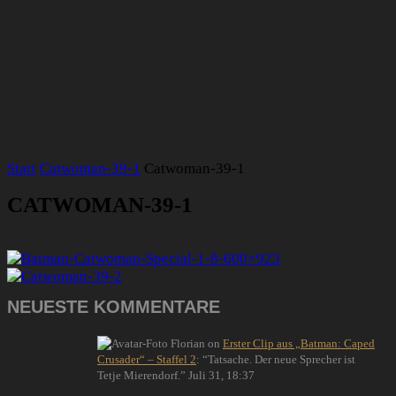
Start
Catwoman-39-1
Catwoman-39-1
CATWOMAN-39-1
NEUESTE KOMMENTARE
Florian
on
Erster Clip aus „Batman: Caped
Crusader“ – Staffel 2
: “
Tatsache. Der neue Sprecher ist
Tetje Mierendorf.
”
Juli 31, 18:37