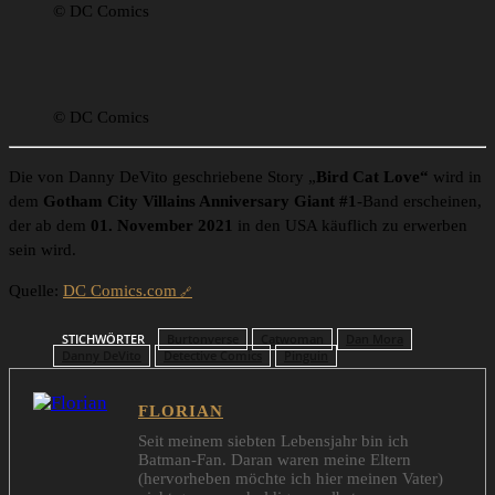
© DC Comics
© DC Comics
Die von Danny DeVito geschriebene Story „
Bird Cat Love“
wird in
dem
Gotham City Villains Anniversary Giant #1
-Band erscheinen,
der ab dem
01. November 2021
in den USA käuflich zu erwerben
sein wird.
Quelle:
DC Comics.com
STICHWÖRTER
Burtonverse
Catwoman
Dan Mora
Danny DeVito
Detective Comics
Pinguin
FLORIAN
Seit meinem siebten Lebensjahr bin ich
Batman-Fan. Daran waren meine Eltern
(hervorheben möchte ich hier meinen Vater)