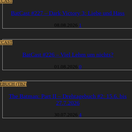
TCAST
BatCast #227 – Dark Victory 3: Liebe und Hass
08.08.2026
1
TCAST
BatCast #226 – Viel Lehm um nichts?
01.08.2026
0
EBUCH (TB2)
The Batman: Part II – Drehtagebuch #2: 15.6. bis
27.7.2026
30.07.2026
4