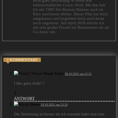
nicht ganz unschuldig: er selbst war
leidenschaftlicher Comic-Nerd. Mit ihm hab
ich mir 1989 Tim Burtons Batman auch im
Kino anschauen dürfen. Dieser Film hat mich
umgehauen und begeistert mich auch heute
noch ungemein. Seit April 2018 mische ich
mit sehr großer Freude bei Batmannews.de als
Co-Autor mit.
2 KOMMENTARE
Visual Noise
28.10.2021 um 21:31
I like ganz dolle! ?
2
ANTWORT
Sören
29.10.2021 um 23:20
Die Zeichnung ist besser als ich erwartet habe und eine