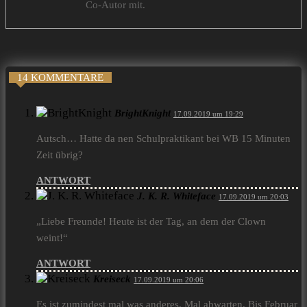
Co-Autor mit.
14 KOMMENTARE
BrightKnight
17.09.2019 um 19:29
Autsch… Hatte da nen Schulpraktikant bei WB 15 Minuten
Zeit übrig?
ANTWORT
J. K. R. Whiteface
17.09.2019 um 20:03
„Liebe Freunde! Heute ist der Tag, an dem der Clown
weint!“
ANTWORT
Kreiseck
17.09.2019 um 20:06
Es ist zumindest mal was anderes. Mal abwarten. Bis Februar