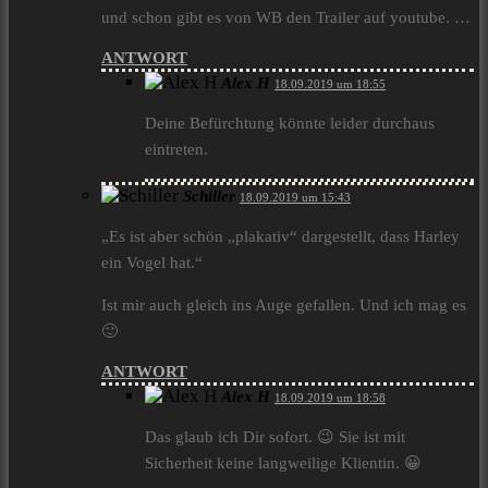
und schon gibt es von WB den Trailer auf youtube. …
ANTWORT
Alex H
18.09.2019 um 18:55
Deine Befürchtung könnte leider durchaus
eintreten.
Schiller
18.09.2019 um 15:43
„Es ist aber schön „plakativ“ dargestellt, dass Harley
ein Vogel hat.“
Ist mir auch gleich ins Auge gefallen. Und ich mag es
🙂
ANTWORT
Alex H
18.09.2019 um 18:58
Das glaub ich Dir sofort. 😉 Sie ist mit
Sicherheit keine langweilige Klientin. 😀