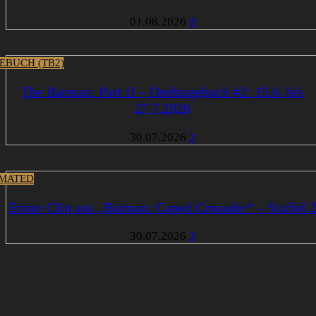
01.08.2026
0
EBUCH (TB2)
The Batman: Part II – Drehtagebuch #2: 15.6. bis
27.7.2026
30.07.2026
2
MATED
Erster Clip aus „Batman: Caped Crusader“ – Staffel 
30.07.2026
3