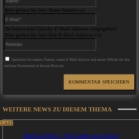
Bitte geben Sie hier Ihren Namen ein
E-
Mail:*
Sie haben eine falsche E-Mail-Adresse eingegeben!
Bitte geben Sie hier Ihre E-Mail-Adresse ein
Website:
Speichern Sie meinen Namen, meine E-Mail-Adresse und meine Website für den
nächsten Kommentar in diesem Browser.
WEITERE NEWS ZU DIESEM THEMA
TCAST
BatCast #226 – Viel Lehm um nichts?