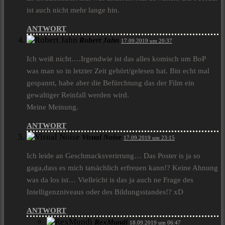
ist auch nicht mehr lange hin.
ANTWORT
Robert Jahn
17.09.2019 um 20:37
Ich weiß nicht….Irgendwie ist das alles komisch um BoP
was man so in letzter Zeit gehört/gelesen hat. Bin echt mal
gespannt, habe aber die Befürchtung das der Film ein
gewaltiger Reinfall werden wird.
Meine Meinung.
ANTWORT
Visual Noise
17.09.2019 um 23:15
Ich leide an Geschmacksverirrung… Das Poster is ja so
gaga,dass es mich tatsächlich erfreuen kann!? Keine Ahnung
was da los ist… Vielleicht is das ja auch ne Frage des
Intelligenzniveaus oder des Bildungsstandes!? xD
ANTWORT
RexMundi
18.09.2019 um 06:47