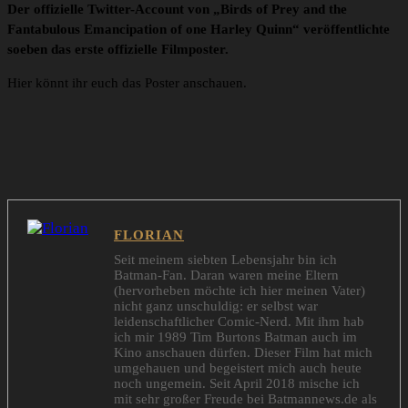
Der offizielle Twitter-Account von „Birds of Prey and the
Fantabulous Emancipation of one Harley Quinn“ veröffentlichte
soeben das erste offizielle Filmposter.
Hier könnt ihr euch das Poster anschauen.
FLORIAN
Seit meinem siebten Lebensjahr bin ich
Batman-Fan. Daran waren meine Eltern
(hervorheben möchte ich hier meinen Vater)
nicht ganz unschuldig: er selbst war
leidenschaftlicher Comic-Nerd. Mit ihm hab
ich mir 1989 Tim Burtons Batman auch im
Kino anschauen dürfen. Dieser Film hat mich
umgehauen und begeistert mich auch heute
noch ungemein. Seit April 2018 mische ich
mit sehr großer Freude bei Batmannews.de als