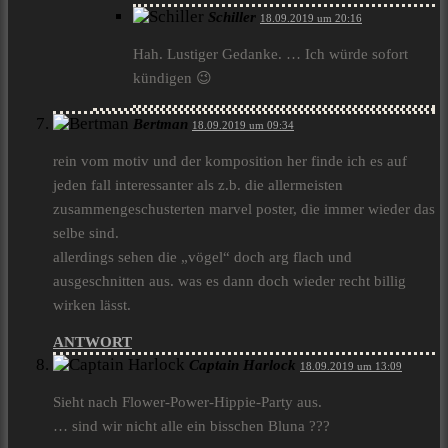
Schiller
18.09.2019 um 20:16
Hah. Lustiger Gedanke. … Ich würde sofort
kündigen 😉
Bertman
18.09.2019 um 09:34
rein vom motiv und der komposition her finde ich es auf
jeden fall interessanter als z.b. die allermeisten
zusammengeschusterten marvel poster, die immer wieder das
selbe sind.
allerdings sehen die „vögel“ doch arg flach und
ausgeschnitten aus. was es dann doch wieder recht billig
wirken lässt.
ANTWORT
Captain Harlock
18.09.2019 um 13:09
Sieht nach Flower-Power-Hippie-Party aus.
… sind wir nicht alle ein bisschen Bluna ???