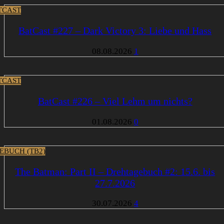
TCAST
BatCast #227 – Dark Victory 3: Liebe und Hass
08.08.2026
1
TCAST
BatCast #226 – Viel Lehm um nichts?
01.08.2026
0
EBUCH (TB2)
The Batman: Part II – Drehtagebuch #2: 15.6. bis
27.7.2026
30.07.2026
4