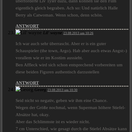
überforderte Liv Tyler dazu, dann können sie den Film
eigentlich gleich begraben. Ach so: Und natürlich Halle
Berry als Catwoman. Wenn schon, denn schön.
ANTWORT
Lil' wayne
23.08.2013 um 10:26
Ich war auch sehr überrascht. Aber er is ein guter
Schauspieler (the town, Argo). Hab aber auch etwas Angst:-)
vorallem wie er im Kostüm aussieht.
Ben Affleck wird sich schon entsprechend vorbereiten um
diese beiden Figuren authentisch darzustellen
ANTWORT
Georg
23.08.2013 um 10:30
Seid nicht so negativ, geben wir ihm eine Chance.
Wegen der Größe nochmal, wenn Superman höhere Stiefel-
Absätze hat, okay.
Aber das Schlimmste ist es wieder nicht.
7 cm Unterschied, wie gesagt durch die Stiefel Absätze kann