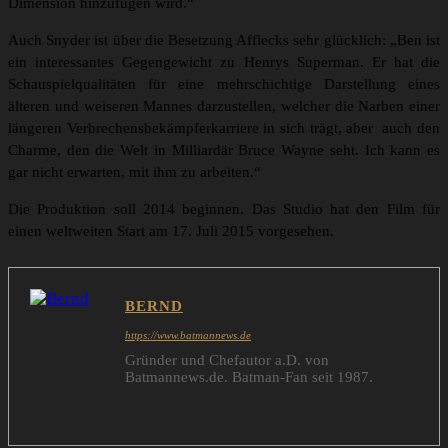
Dimension hinzufügen wird.“
Auch Snyder ist über die Besetzung Afflecks sehr glücklich: „Ben ist
ein interessantes Gegengewicht zu Henrys Superman. Er hat die
Schauspielqualitäten für eine mehrschichtige Darstellung eines
älteren und weiseren Mannes darzustellen, welcher die Narben einer
längeren Verbrechensbekämpferkarriere in sich trägt, aber auch den
Charme, den die Welt in Milliardär Bruce Wayne seht. Ich kann es
gar nicht erwarten, mit ihm zu arbeiten.“
Die Produktion soll 2014 beginnen. Das Studio hat den Film für
einen weltweiten Start am 17. Juli 2015 vorgesehen.
BERND
https://www.batmannews.de
Gründer und Chefautor a.D. von
Batmannews.de. Batman-Fan seit 1987.