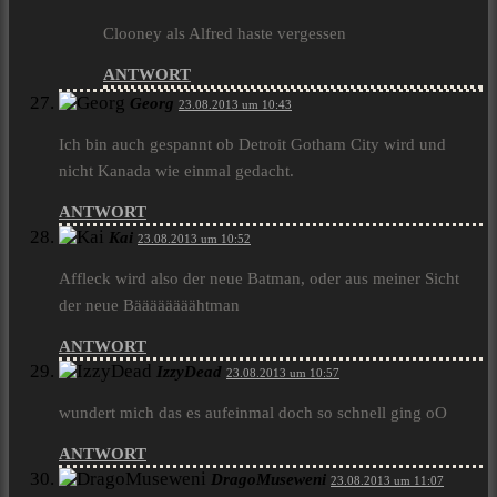
Clooney als Alfred haste vergessen
ANTWORT
Georg
23.08.2013 um 10:43
Ich bin auch gespannt ob Detroit Gotham City wird und
nicht Kanada wie einmal gedacht.
ANTWORT
Kai
23.08.2013 um 10:52
Affleck wird also der neue Batman, oder aus meiner Sicht
der neue Bäääääääähtman
ANTWORT
IzzyDead
23.08.2013 um 10:57
wundert mich das es aufeinmal doch so schnell ging oO
ANTWORT
DragoMuseweni
23.08.2013 um 11:07