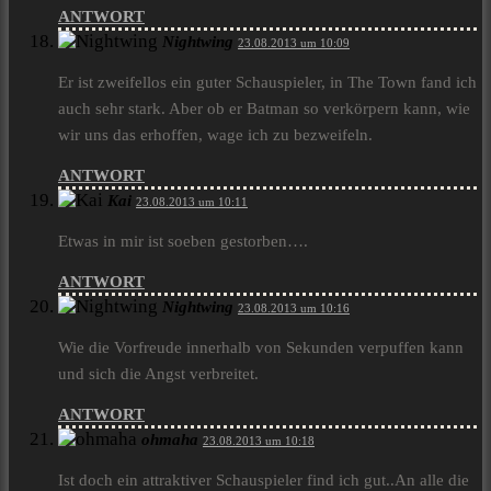
ANTWORT
Nightwing
23.08.2013 um 10:09
Er ist zweifellos ein guter Schauspieler, in The Town fand ich
auch sehr stark. Aber ob er Batman so verkörpern kann, wie
wir uns das erhoffen, wage ich zu bezweifeln.
ANTWORT
Kai
23.08.2013 um 10:11
Etwas in mir ist soeben gestorben….
ANTWORT
Nightwing
23.08.2013 um 10:16
Wie die Vorfreude innerhalb von Sekunden verpuffen kann
und sich die Angst verbreitet.
ANTWORT
ohmaha
23.08.2013 um 10:18
Ist doch ein attraktiver Schauspieler find ich gut..An alle die