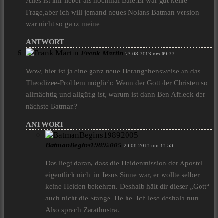
Alles ist mir lieber als nochmal Bale.Er war gut keine
Frage,aber ich will jemand neues.Nolans Batman version
war nicht so ganz meine
ANTWORT
Frank Martin
23.08.2013 um 09:22
Wow, hier ist ja eine ganz neue Herangehensweise an das
Theodizee-Problem möglich: Wenn der Gott der Christen so
allmächtig und allgütig ist, warum ist dann Ben Affleck der
nächste Batman?
ANTWORT
BatmanBegins19892005
23.08.2013 um 13:53
Das liegt daran, dass die Heidenmission der Apostel
eigentlich nicht in Jesus Sinne war, er wollte selber
keine Heiden bekehren. Deshalb hält dir dieser „Gott“
auch nicht die Stange. He he. Ich lese deshalb nun
Also sprach Zarathustra.