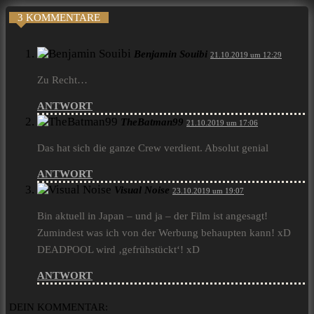
3 KOMMENTARE
Benjamin Souibi
21.10.2019 um 12:29
Zu Recht…
ANTWORT
TheBatman99
21.10.2019 um 17:06
Das hat sich die ganze Crew verdient. Absolut genial
ANTWORT
Visual Noise
23.10.2019 um 19:07
Bin aktuell in Japan – und ja – der Film ist angesagt!
Zumindest was ich von der Werbung behaupten kann! xD
DEADPOOL wird ‚gefrühstückt‘! xD
ANTWORT
DEIN KOMMENTAR: