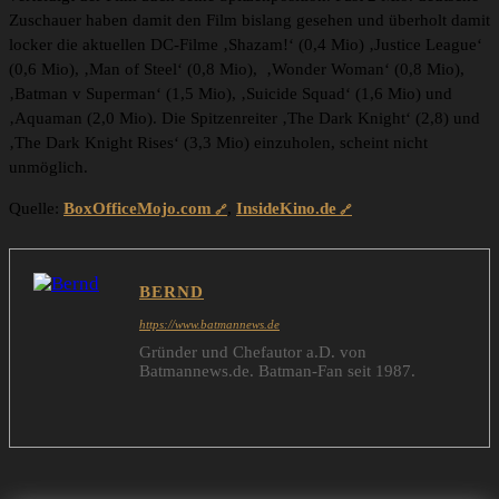
Zuschauer haben damit den Film bislang gesehen und überholt damit
locker die aktuellen DC-Filme ‚Shazam!‘ (0,4 Mio) ‚Justice League‘
(0,6 Mio), ‚Man of Steel‘ (0,8 Mio), ‚Wonder Woman‘ (0,8 Mio),
‚Batman v Superman‘ (1,5 Mio), ‚Suicide Squad‘ (1,6 Mio) und
‚Aquaman (2,0 Mio). Die Spitzenreiter ‚The Dark Knight‘ (2,8) und
‚The Dark Knight Rises‘ (3,3 Mio) einzuholen, scheint nicht
unmöglich.
Quelle:
BoxOfficeMojo.com
,
InsideKino.de
BERND
https://www.batmannews.de
Gründer und Chefautor a.D. von
Batmannews.de. Batman-Fan seit 1987.