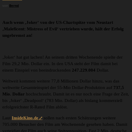
von
Bernd
Auch wenn ‚Joker‘ von der US-Chartspitze vom Neustart
‚Maleficent: Mistress of Evil‘ vertrieben wurde, hält der Erfolg
ungebremst an!
‚Joker‘ hat gut lachen! An seinem dritten Wochenende spielte der
Film 29,2 Mio. Dollar ein. In den USA steht der Film damit bei
einem Einspiel von beeindruckenden
247.229.004
Dollar.
Weltweit kommen weitere 77,8 Millionen Dollar hinzu, was das
weltweite Gesamteinspiel der 55-Mio Dollar-Produktion auf
737,5
Mio. Dollar
hochschraubt. Damit ist es nur noch eine Frage der Zeit,
bis ‚Joker‘ ‚Deadpool‘ (783 Mio. Dollar) als bislang kommerziell
erfolgreichster R-Rated Film ablöst.
Laut
InsideKino.de
sollen nach ersten Schätzungen weitere
705.000 Besucher den Film am Wochenende gesehen haben. Damit
verteidigt der Film auch seine Spitzenposition. Fast 2 Mio. deutsche