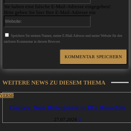
Mail:*
Sie haben eine falsche E-Mail-Adresse eingegeben!
Bitte geben Sie hier Ihre E-Mail-Adresse ein
Website:
Speichern Sie meinen Namen, meine E-Mail-Adresse und meine Website für den
nächsten Kommentar in diesem Browser.
WEITERE NEWS ZU DIESEM THEMA
VERSE
Clayface: Neue Hintergründe zu DCs Horrorfilm
27.07.2026
2