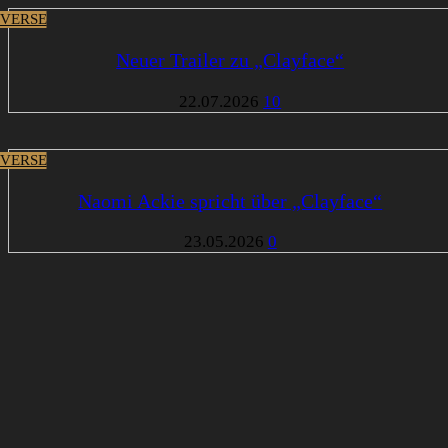
VERSE
Neuer Trailer zu „Clayface“
22.07.2026
10
VERSE
Naomi Ackie spricht über „Clayface“
23.05.2026
0