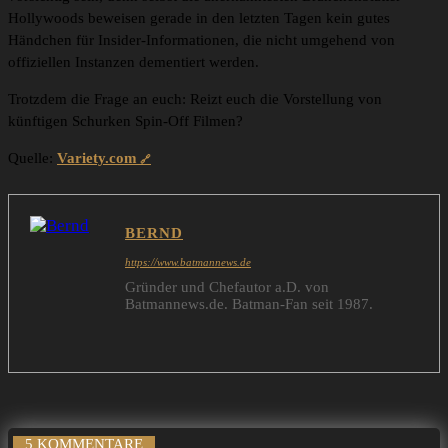
Hollywoods beweisen gerade in den letzten Tagen kein gutes
Händchen für Insider-Informationen, die nicht umgehend von
offiziellen Instanzen dementiert werden.
Trotzdem die Frage an euch: Reizt euch die Vorstellung von
künftigen Schurken Spin-Off Filmen?
Quelle:
Variety.com
BERND
https://www.batmannews.de
Gründer und Chefautor a.D. von
Batmannews.de. Batman-Fan seit 1987.
5 KOMMENTARE