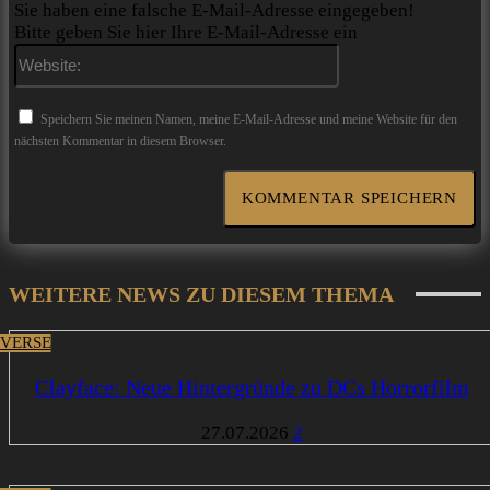
Sie haben eine falsche E-Mail-Adresse eingegeben!
Bitte geben Sie hier Ihre E-Mail-Adresse ein
Website:
Speichern Sie meinen Namen, meine E-Mail-Adresse und meine Website für den
nächsten Kommentar in diesem Browser.
WEITERE NEWS ZU DIESEM THEMA
VERSE
Clayface: Neue Hintergründe zu DCs Horrorfilm
27.07.2026
2