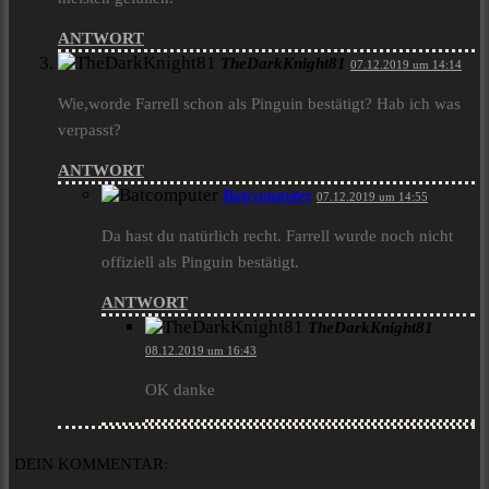
ANTWORT
TheDarkKnight81
07.12.2019 um 14:14
Wie,worde Farrell schon als Pinguin bestätigt? Hab ich was
verpasst?
ANTWORT
Batcomputer
07.12.2019 um 14:55
Da hast du natürlich recht. Farrell wurde noch nicht
offiziell als Pinguin bestätigt.
ANTWORT
TheDarkKnight81
08.12.2019 um 16:43
OK danke
DEIN KOMMENTAR: