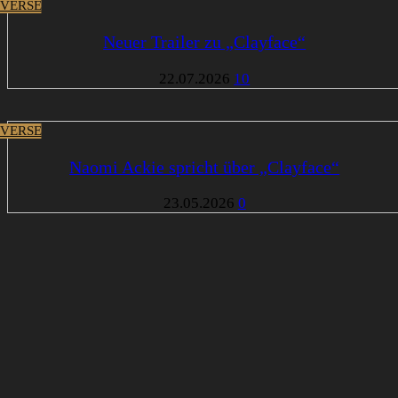
VERSE
Neuer Trailer zu „Clayface“
22.07.2026
10
VERSE
Naomi Ackie spricht über „Clayface“
23.05.2026
0