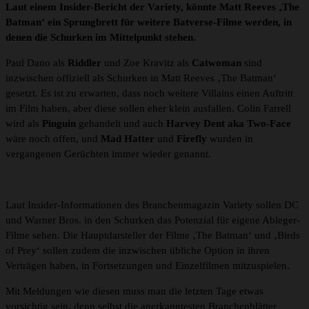
Laut einem Insider-Bericht der Variety, könnte Matt Reeves ‚The
Batman‘ ein Sprungbrett für weitere Batverse-Filme werden, in
denen die Schurken im Mittelpunkt stehen.
Paul Dano als
Riddler
und Zoe Kravitz als
Catwoman
sind
inzwischen offiziell als Schurken in Matt Reeves ‚The Batman‘
gesetzt. Es ist zu erwarten, dass noch weitere Villains einen Auftritt
im Film haben, aber diese sollen eher klein ausfallen. Colin Farrell
wird als
Pinguin
gehandelt und auch
Harvey Dent aka Two-Face
wäre noch offen, und
Mad Hatter
und
Firefly
wurden in
vergangenen Gerüchten immer wieder genannt.
Laut Insider-Informationen des Branchenmagazin Variety sollen DC
und Warner Bros. in den Schurken das Potenzial für eigene Ableger-
Filme sehen. Die Hauptdarsteller der Filme ‚The Batman‘ und ‚Birds
of Prey‘ sollen zudem die inzwischen übliche Option in ihren
Verträgen haben, in Fortsetzungen und Einzelfilmen mitzuspielen.
Mit Meldungen wie diesen muss man die letzten Tage etwas
vorsichtig sein, denn selbst die anerkanntesten Branchenblätter