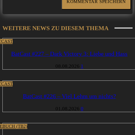
WEITERE NEWS ZU DIESEM THEMA
TCAST
BatCast #227 – Dark Victory 3: Liebe und Hass
08.08.2026
1
TCAST
BatCast #226 – Viel Lehm um nichts?
01.08.2026
0
EBUCH (TB2)