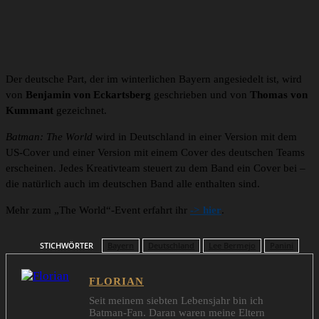
Der deutsche Part, der im winterlichen Bayern angesiedelt ist, wird
von
Benjamin von Eckartsberg
geschrieben und von
Thomas von
Kummant
gezeichnet.
Batman: The World
wird in Deutschland in einer Version mit dem
US-Cover und einer Version mit einem Cover des deutschen Teams
erscheinen. Jedes Kreativteam steuert zu dem Band ein Cover bei –
die natürlich auch im deutschen Band alle enthalten sind.
Mehr zum „The World“-Event erfahrt ihr
-> hier
.
STICHWÖRTER
Bayern
Deutschland
Lee Bermejo
Panini
FLORIAN
Seit meinem siebten Lebensjahr bin ich
Batman-Fan. Daran waren meine Eltern