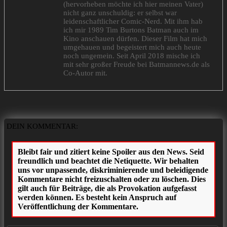
(hervorheben möchte ich hier meinen Vater)
nicht ganz unschuldig: er selbst war
leidenschaftlicher Comic-Nerd. Mit ihm hab
ich mir 1989 Tim Burtons Batman auch im
Kino anschauen dürfen. Dieser Film hat mich
umgehauen und begeistert mich auch heute
noch ungemein. Seit April 2018 mische ich
mit sehr großer Freude bei Batmannews.de als
Co-Autor mit.
DEIN KOMMENTAR: