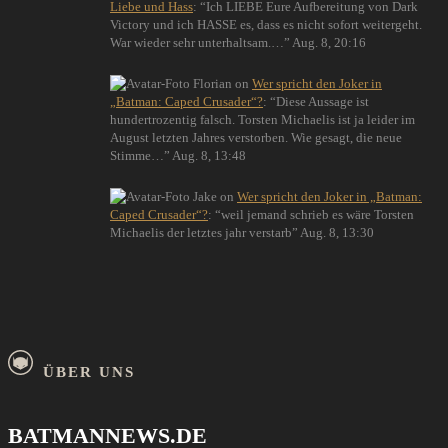
Liebe und Hass
: “
Ich LIEBE Eure Aufbereitung von Dark
Victory und ich HASSE es, dass es nicht sofort weitergeht.
War wieder sehr unterhaltsam.…
”
Aug. 8, 20:16
Florian
on
Wer spricht den Joker in
„Batman: Caped Crusader“?
: “
Diese Aussage ist
hundertrozentig falsch. Torsten Michaelis ist ja leider im
August letzten Jahres verstorben. Wie gesagt, die neue
Stimme…
”
Aug. 8, 13:48
Jake
on
Wer spricht den Joker in „Batman:
Caped Crusader“?
: “
weil jemand schrieb es wäre Torsten
Michaelis der letztes jahr verstarb
”
Aug. 8, 13:30
ÜBER UNS
BATMANNEWS.DE