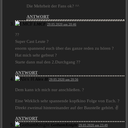
Die Mehrheit der Fans ok? ^^
ANTWORT
I.MCF
29.05.2020 um 20:46
??
Super Cast Leute ?
enorm spannend euch über das ganze reden zu hören ?
Hat mich sehr gefreut ?
Starte dann mal den 2.Durchgang ??
ANTWORT
Alex H
29.05.2020 um 20:56
Dem kann ich mich nur anschließen. ?
Eine Wirklich sehr spannende kopfkino Folge von Euch. ?
Direkt zweimal hintereinander auf der Baustelle gehört. ✌️
ANTWORT
GothamKnight
29.05.2020 um 23:49