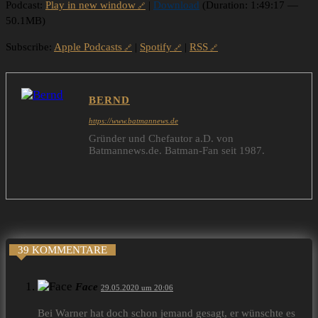
Podcast:
Play in new window
|
Download
(Duration: 1:49:17 —
50.1MB)
Subscribe:
Apple Podcasts
|
Spotify
|
RSS
BERND
https://www.batmannews.de
Gründer und Chefautor a.D. von
Batmannews.de. Batman-Fan seit 1987.
39 KOMMENTARE
Face
29.05.2020 um 20:06
Bei Warner hat doch schon jemand gesagt, er wünschte es