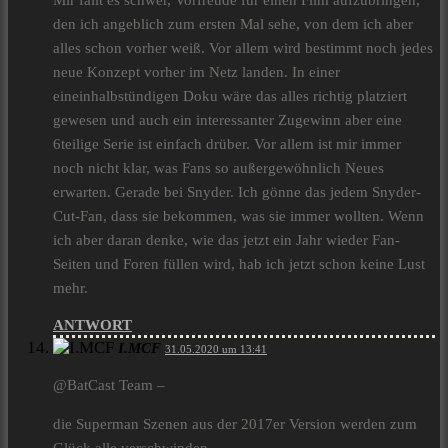
Mir fällt es schwer, Vorfreude für einen Film aufzubringen,
den ich angeblich zum ersten Mal sehe, von dem ich aber
alles schon vorher weiß. Vor allem wird bestimmt noch jedes
neue Konzept vorher im Netz landen. In einer
eineinhalbstündigen Doku wäre das alles richtig platziert
gewesen und auch ein interessanter Zugewinn aber eine
6teilige Serie ist einfach drüber. Vor allem ist mir immer
noch nicht klar, was Fans so außergewöhnlich Neues
erwarten. Gerade bei Snyder. Ich gönne das jedem Snyder-
Cut-Fan, dass sie bekommen, was sie immer wollten. Wenn
ich aber daran denke, wie das jetzt ein Jahr wieder Fan-
Seiten und Foren füllen wird, hab ich jetzt schon keine Lust
mehr.
ANTWORT
I.MCF
31.05.2020 um 13:41
@BatCast Team –
die Superman Szenen aus der 2017er Version werden zum