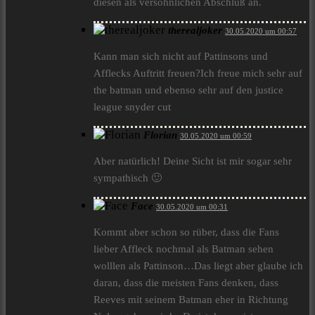
diesen als versöhnlichen Abschluß an.
therealjoker
30.05.2020 um 00:57
Kann man sich nicht auf Pattinsons und
Afflecks Auftritt freuen?Ich freue mich sehr auf
the batman und ebenso sehr auf den justice
league snyder cut
Florian
30.05.2020 um 00:59
Aber natürlich! Deine Sicht ist mir sogar sehr
sympathisch 🙂
Face
30.05.2020 um 00:31
Kommt aber schon so rüber, dass die Fans
lieber Affleck nochmal als Batman sehen
wolllen als Pattinson…Das liegt aber glaube ich
daran, dass die meisten Fans denken, dass
Reeves mit seinem Batman eher in Richtung