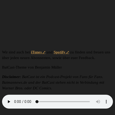
Wir sind auch bei
iTunes
und
Spotify
zu finden und freuen uns
über jeden neuen Abonnenten, sowie über euer Feedback.
BatCast-Theme von Benjamin Müller
Disclaimer:
BatCast ist ein Podcast-Projekt von Fans für Fans.
Batmannews.de und der BatCast stehen nicht in Verbindung mit
Warner Bros. oder DC Comics.