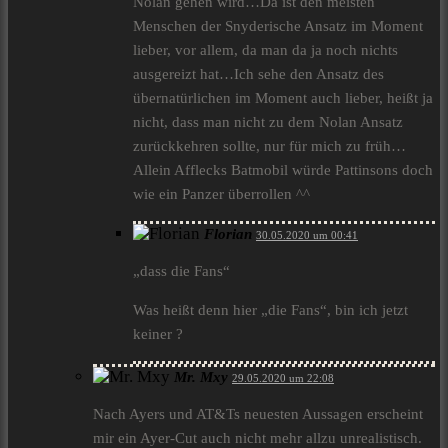
Nolan gehen wird…Da ist den meisten
Menschen der Snyderische Ansatz im Moment
lieber, vor allem, da man da ja noch nichts
ausgereizt hat…Ich sehe den Ansatz des
übernatürlichen im Moment auch lieber, heißt ja
nicht, dass man nicht zu dem Nolan Ansatz
zurückkehren sollte, nur für mich zu früh…
Allein Afflecks Batmobil würde Pattinsons doch
wie ein Panzer überrollen ^^
Florian
30.05.2020 um 00:41
„dass die Fans“
Was heißt denn hier „die Fans“, bin ich jetzt
keiner ?
Mr. Mxy
29.05.2020 um 22:08
Nach Ayers und AT&Ts neuesten Aussagen erscheint
mir ein Ayer-Cut auch nicht mehr allzu unrealistisch.