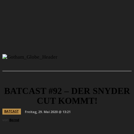
BATCAST #92 – DER SNYDER
CUT KOMMT!
BATCAST
Freitag, 29. Mai 2020 @ 13:21
von
Bernd