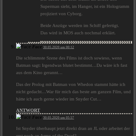
Superman sieht, im Hanger, ist ein Hologramm
projiziert von Cyborg.
Beide Anzüge werden im Schiff gefertigt.
Das wird in MOS auch nochmal erklärt.
Face
30.05.2020 um 00:12
Die schlimmste Szene des Films ist doch sowieso, wenn
Batman sagt: Irgendwas blutet bestimmt…Da wäre ich fast
aus dem Kino gerannt…
Das der Prolog mit Batman von Whedon stammt hätte ich
nicht gedacht…War für mich das beste am ganzen Film, und
hätte ich auch gerne wieder im Snyder Cut…
ANTWORT
Face
30.05.2020 um 05:57
Ist Snyder überhaupt jetzt direkt dran an JL oder arbeitet der
erst noch an Army of the Dead?