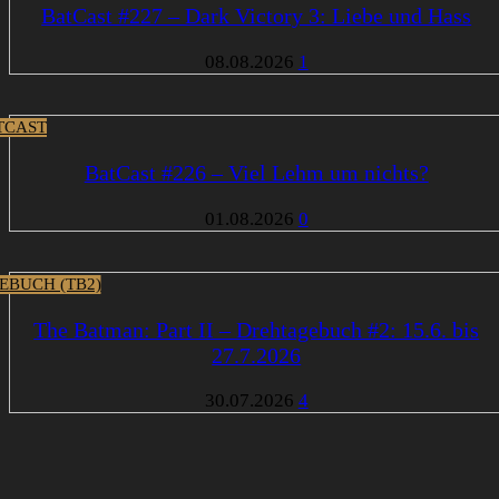
BatCast #227 – Dark Victory 3: Liebe und Hass
08.08.2026
1
TCAST
BatCast #226 – Viel Lehm um nichts?
01.08.2026
0
EBUCH (TB2)
The Batman: Part II – Drehtagebuch #2: 15.6. bis
27.7.2026
30.07.2026
4