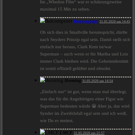
Im „Whedon Film“ war er schätzungsweise
maximal 15 Min zu sehen.
Batcomputer
31.05.2020 um 14:45
Ob sich dies in Smallville herumspricht, dürfte
nach Snyders Prinzip egal sein. Damit stellt sich
einfach nur heraus, Clark Kent ist/war
Superman – auch wenn er für Martha und Lois
immer Clark bleiben wird. Die Geheimidentität
ist somit offiziell gelüftet und obsolet.
Henning
31.05.2020 um 14:54
„Einfach nur“ ist gut, wenn man mal überlegt,
was das für die Angehörigen einer Figur wie
Superman bedeuten würde 😀 Aber ja, das wird
Synder im Zweifelsfall egal sein und ich weiß,
wie Du es meinst.
I.MCF
31.05.2020 um 21:57