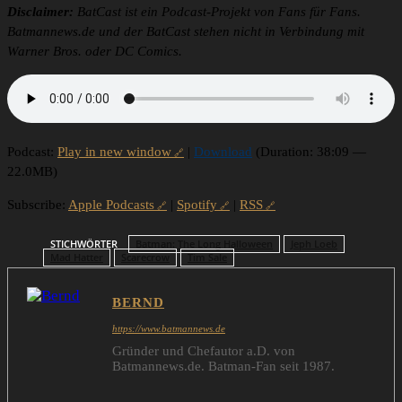
Disclaimer:
BatCast ist ein Podcast-Projekt von Fans für Fans.
Batmannews.de und der BatCast stehen nicht in Verbindung mit
Warner Bros. oder DC Comics.
Podcast:
Play in new window
|
Download
(Duration: 38:09 —
22.0MB)
Subscribe:
Apple Podcasts
|
Spotify
|
RSS
STICHWÖRTER
Batman: The Long Halloween
Jeph Loeb
Mad Hatter
Scarecrow
Tim Sale
BERND
https://www.batmannews.de
Gründer und Chefautor a.D. von
Batmannews.de. Batman-Fan seit 1987.