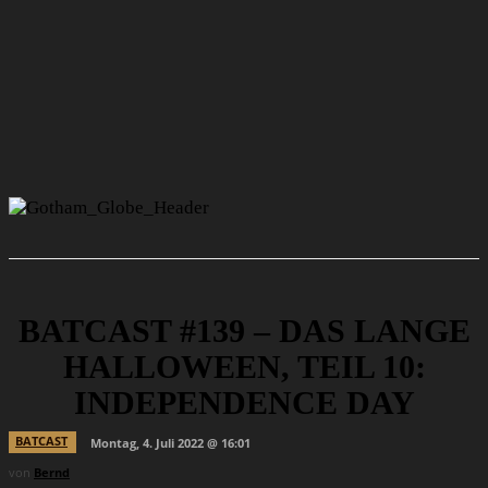
BATCAST #139 – DAS LANGE
HALLOWEEN, TEIL 10:
INDEPENDENCE DAY
BATCAST
Montag, 4. Juli 2022 @ 16:01
von
Bernd