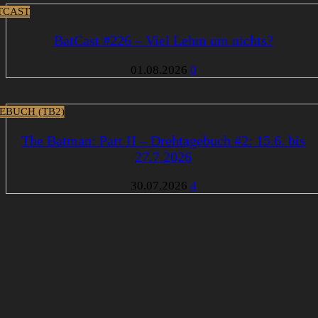
TCAST
BatCast #226 – Viel Lehm um nichts?
01.08.2026
0
EBUCH (TB2)
The Batman: Part II – Drehtagebuch #2: 15.6. bis
27.7.2026
30.07.2026
4