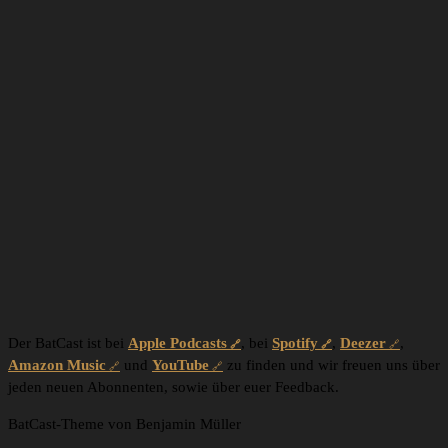
Der BatCast ist bei
Apple Podcasts
, bei
Spotify
,
Deezer
,
Amazon Music
und
YouTube
zu finden und wir freuen uns über
jeden neuen Abonnenten, sowie über euer Feedback.
BatCast-Theme von Benjamin Müller