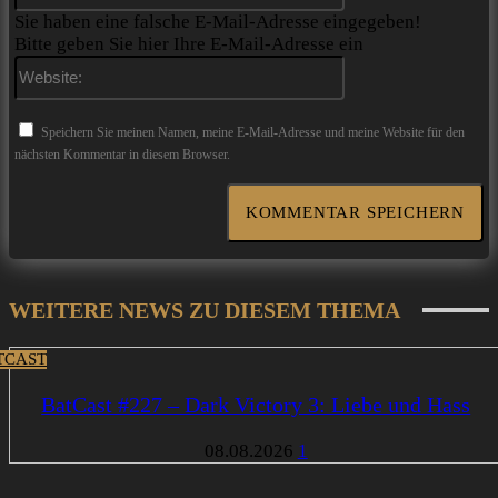
Sie haben eine falsche E-Mail-Adresse eingegeben!
Bitte geben Sie hier Ihre E-Mail-Adresse ein
Website:
Speichern Sie meinen Namen, meine E-Mail-Adresse und meine Website für den
nächsten Kommentar in diesem Browser.
WEITERE NEWS ZU DIESEM THEMA
TCAST
BatCast #227 – Dark Victory 3: Liebe und Hass
08.08.2026
1