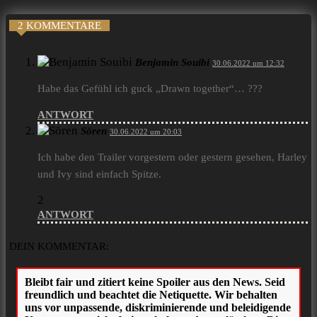
2 KOMMENTARE
Benjamin Souibi
30.06.2022 um 12:32
Habe das Gefühl ich guck „Drawn together“… ???
ANTWORT
Sören
30.06.2022 um 20:03
Ich habe den Trailer vorgestern oder gestern gesehen, Harley
und Ivy sind einfach Spitze.
2
ANTWORT
DEIN KOMMENTAR: