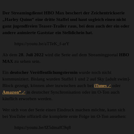
Der Streamingdienst HBO Max beschert der Zeichentrickserie
„Harley Quinn“ eine dritte Staffel und haut sogleich einen nicht
ganz jugendfreien Teaser-Trailer raus, bei dem auch der ein oder
andere animierte Gaststar ein Stelldichein hat.
https://youtu.be/aTTeK_f-arY
Ab dem
28. Juli 2022
wird die Serie auf dem Streamingportal
HBO
MAX
zu sehen sein.
Ein
deutscher Veröffentlichungstermin
wurde noch nicht
kommuniziert. Bislang wurden Staffel 1 und 2 auf Sky [adult swim]-
Block gezeigt, können aber inzwischen auch bei
iTunes
oder
Amazon*
in deutscher Synchronisation oder im O-Ton auch
käuflich erworben werden.
Wer sich von der Serie einen Eindruck machen möchte, kann sich
bei YouTube offiziell die komplette erste Folge im O-Ton ansehen:
https://youtu.be/fZ5dmafC9q8