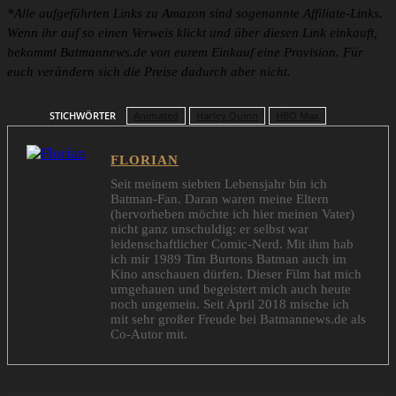
*Alle aufgeführten Links zu Amazon sind sogenannte Affiliate-Links.
Wenn ihr auf so einen Verweis klickt und über diesen Link einkauft,
bekommt Batmannews.de von eurem Einkauf eine Provision. Für
euch verändern sich die Preise dadurch aber nicht.
STICHWÖRTER
Animated
Harley Quinn
HBO Max
FLORIAN
Seit meinem siebten Lebensjahr bin ich
Batman-Fan. Daran waren meine Eltern
(hervorheben möchte ich hier meinen Vater)
nicht ganz unschuldig: er selbst war
leidenschaftlicher Comic-Nerd. Mit ihm hab
ich mir 1989 Tim Burtons Batman auch im
Kino anschauen dürfen. Dieser Film hat mich
umgehauen und begeistert mich auch heute
noch ungemein. Seit April 2018 mische ich
mit sehr großer Freude bei Batmannews.de als
Co-Autor mit.