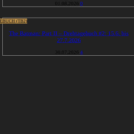
01.08.2026
0
EBUCH (TB2)
The Batman: Part II – Drehtagebuch #2: 15.6. bis
27.7.2026
30.07.2026
4