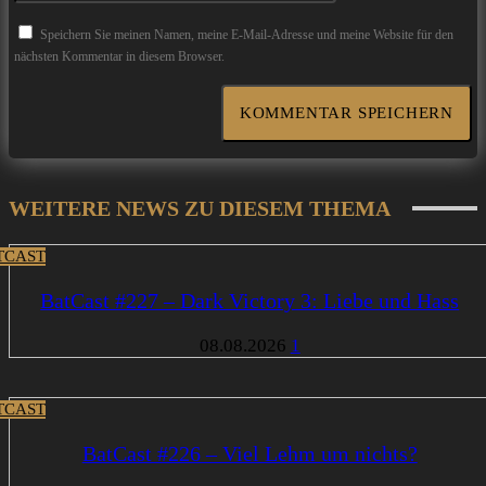
Speichern Sie meinen Namen, meine E-Mail-Adresse und meine Website für den
nächsten Kommentar in diesem Browser.
WEITERE NEWS ZU DIESEM THEMA
TCAST
BatCast #227 – Dark Victory 3: Liebe und Hass
08.08.2026
1
TCAST
BatCast #226 – Viel Lehm um nichts?