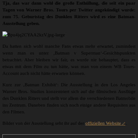
Tja, das war dann wohl die große Enthüllung, die seit ein paar
Tagen von Warner Bros. Tours per Twitter angekündigt wurde:
zum 75. Geburtstag des Dunklen Ritters wird es eine Batman-
Ausstellung geben.
Da hatten sich wohl manche Fans etwas mehr erwartet, zumindest
wenn man es unter ‚Batman v Superman‘-Gesichtspunkten
betrachtet. Aber bleiben wir fair, es wurde nie behauptet, dass es
etwas mit dem Film zu tun hätte, was man von einem WB Tours-
Account auch nicht hätte erwarten können.
Kurz zur ‚Batman Exhibit‘: Die Ausstellung in den Los Angeles
Warner Bros. Studios konzentriert sich auf die filmischen Ausflüge
des Dunklen Ritters und stellt vor allem die verschiedenen Batmobile
ins Zentrum. Daneben finden sich noch einige andere Requisiten aus
den Filmen.
Bilder von der Ausstellung seht ihr auf der
offiziellen Website
.