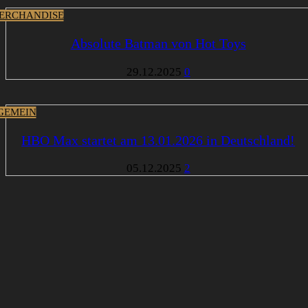
ERCHANDISE
Absolute Batman von Hot Toys
29.12.2025
0
GEMEIN
HBO Max startet am 13.01.2026 in Deutschland!
05.12.2025
2