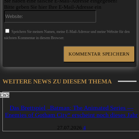
Sie haben eine falsche E-Mail-Adresse eingegeben!
Bitte geben Sie hier Ihre E-Mail-Adresse ein
Website:
Speichern Sie meinen Namen, meine E-Mail-Adresse und meine Website für den
nächsten Kommentar in diesem Browser.
WEITERE NEWS ZU DIESEM THEMA
EWS
Das Brettspiel „Batman: The Animated Series —
Enemies of Gotham City“ erscheint noch dieses Jahr
27.07.2026
4