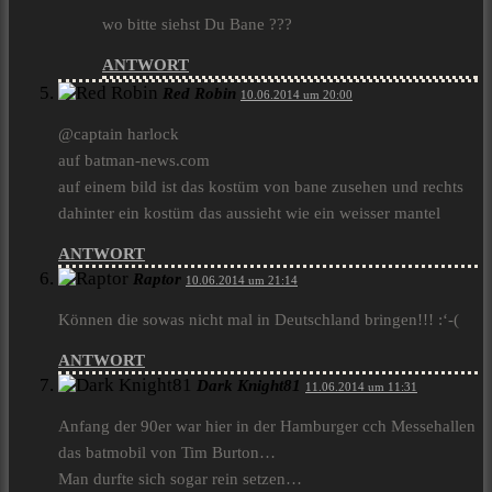
wo bitte siehst Du Bane ???
ANTWORT
Red Robin
10.06.2014 um 20:00
@captain harlock
auf batman-news.com
auf einem bild ist das kostüm von bane zusehen und rechts
dahinter ein kostüm das aussieht wie ein weisser mantel
ANTWORT
Raptor
10.06.2014 um 21:14
Können die sowas nicht mal in Deutschland bringen!!! :‘-(
ANTWORT
Dark Knight81
11.06.2014 um 11:31
Anfang der 90er war hier in der Hamburger cch Messehallen
das batmobil von Tim Burton…
Man durfte sich sogar rein setzen…