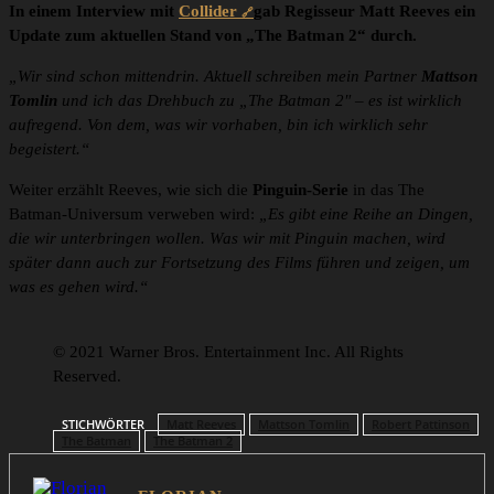
In einem Interview mit
Collider
gab Regisseur Matt Reeves ein
Update zum aktuellen Stand von „The Batman 2“ durch.
„Wir sind schon mittendrin. Aktuell schreiben mein Partner
Mattson
Tomlin
und ich das Drehbuch zu „The Batman 2″ – es ist wirklich
aufregend. Von dem, was wir vorhaben, bin ich wirklich sehr
begeistert.“
Weiter erzählt Reeves, wie sich die
Pinguin-Serie
in das The
Batman-Universum verweben wird:
„Es gibt eine Reihe an Dingen,
die wir unterbringen wollen. Was wir mit Pinguin machen, wird
später dann auch zur Fortsetzung des Films führen und zeigen, um
was es gehen wird.“
© 2021 Warner Bros. Entertainment Inc. All Rights
Reserved.
STICHWÖRTER
Matt Reeves
Mattson Tomlin
Robert Pattinson
The Batman
The Batman 2