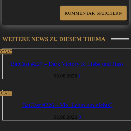
WEITERE NEWS ZU DIESEM THEMA
TCAST
BatCast #227 – Dark Victory 3: Liebe und Hass
08.08.2026
1
TCAST
BatCast #226 – Viel Lehm um nichts?
01.08.2026
0