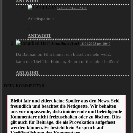
ANTWORT
LA10
12.01.2023 um 23:30
Arbeitspartner
1
ANTWORT
Jonathan Hart
16.01.2023 um 10:49
Da Batman on Film immer ein bisschen mehr weiß,
kann der Titel The Batman, Return of the Joker heißen?
ANTWORT
DEIN KOMMENTAR: