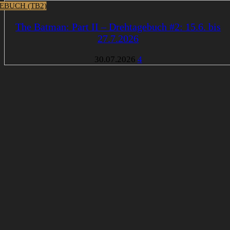
EBUCH (TB2)
The Batman: Part II – Drehtagebuch #2: 15.6. bis
27.7.2026
30.07.2026
4