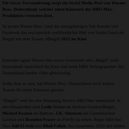
Für etwas Verwunderung sorgt ein Social Media Post von Warner
Bros. Deutschland, welcher einen Kinostart der HBO Max-
Produktion vermuten lässt.
So postet Warner Bros. (und die dazugehörigen Sub-Kanäle) auf
Facebook das erst kürzlich veröffentlichte Bild von Leslie Grace als
Batgirl mit dem Zusatz: #Batgirl
2022 im Kino
Entweder agiert Warner hier etwas vorschnell oder ‚Batgirl‘ wird
hierzulande tatsächlich im Kino statt beim HBO Vertragspartner Sky
Deutschland laufen. Oder gleichzeitig.
Sollte dem so sein, hat Warner Bros. Deutschland noch keinen
Termin für einen Kinostart gesetzt.
“Batgirl” wird für den Streaming Service HBO Max entwickelt. In
den Hauptrollen sind
Leslie Grace
als Barbara Gordon/Batgirl,
Michael Keaton
als Batman,
J.K. Simmons
als Commissioner
Gordon und
Brandon Fraser
als Firefly zu sehen. Regie führt das
Duo
Adil El Arbi
und
Bilall Fallah
, das zusammen 2020 den dritten