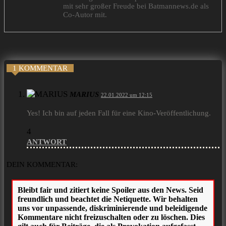
mit sehr großer Freude bei Batmannews.de als
Co-Autor mit.
1 KOMMENTAR
MARIUS
22.01.2022 um 12:15
Yes! Ich bin auf jeden Fall für eine Kino-Veröffentlichung.
4
ANTWORT
DEIN KOMMENTAR: