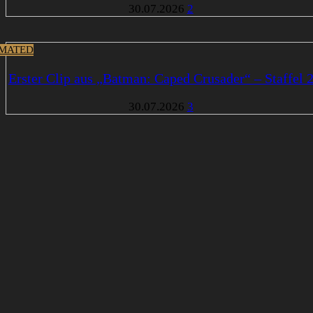
30.07.2026
2
MATED
Erster Clip aus „Batman: Caped Crusader“ – Staffel 
30.07.2026
3