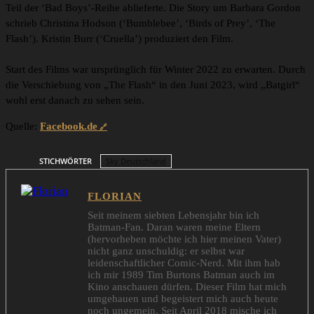
Teil der ‘Bad Boys’-Reihe ablieferte. Die Story um Barbara Gordon
schrieb Christina Hodson (‘Bumblebee’, ‘Birds of Prey’, ‘The
Flash’). Kristin Burr (‘Cruella’) produziert den Film.
Start des Films war ursprünglich für Winter 2022 zu erwarten. Durch
die Verschiebung von „The Flash“ in den Juni 2023, wird „Batgirl“
wohl erst danach zu sehen sein.
Quelle:
Facebook.de
STICHWÖRTER
Sky Deutschland
FLORIAN
Seit meinem siebten Lebensjahr bin ich
Batman-Fan. Daran waren meine Eltern
(hervorheben möchte ich hier meinen Vater)
nicht ganz unschuldig: er selbst war
leidenschaftlicher Comic-Nerd. Mit ihm hab
ich mir 1989 Tim Burtons Batman auch im
Kino anschauen dürfen. Dieser Film hat mich
umgehauen und begeistert mich auch heute
noch ungemein. Seit April 2018 mische ich