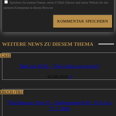
Speichern Sie meinen Namen, meine E-Mail-Adresse und meine Website für den
nächsten Kommentar in diesem Browser.
WEITERE NEWS ZU DIESEM THEMA
TCAST
BatCast #226 – Viel Lehm um nichts?
01.08.2026
0
EBUCH (TB2)
The Batman: Part II – Drehtagebuch #2: 15.6. bis
27.7.2026