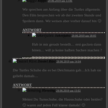
Riggo
29.06.2019 um 13:06
Wir sprechen am Anfang über die Turtles allgemein.
Den Film besprechen wir ab der zweiten Stunde und
Spoilern dann. Wir weisen aber vorher darauf hin 🙂
ANTWORT
Jokerjulez
29.06.2019 um 18:05
Hab in mir gerade bestellt… erst gucken dann
hören… will ja keine halben Sachen machen ?
Daniel Rüst
29.06.2019 um 14:04
Die Turtles Schuhe die es bei Deichmann gab…Ich hab sie
geliebt damals…
ANTWORT
Henning
29.06.2019 um 15:02
Meinst Du Turnschuhe, die Hausschuhe oder beides?
🙂 waren auf jeden Fall klasse damals! 🙂