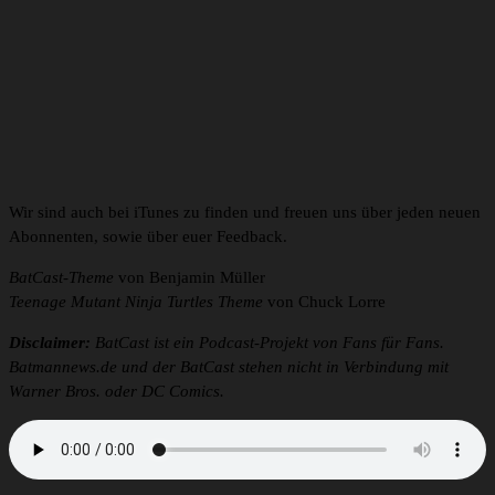
Wir sind auch bei iTunes zu finden und freuen uns über jeden neuen
Abonnenten, sowie über euer Feedback.
BatCast-Theme
von Benjamin Müller
Teenage Mutant Ninja Turtles Theme
von Chuck Lorre
Disclaimer:
BatCast ist ein Podcast-Projekt von Fans für Fans.
Batmannews.de und der BatCast stehen nicht in Verbindung mit
Warner Bros. oder DC Comics.