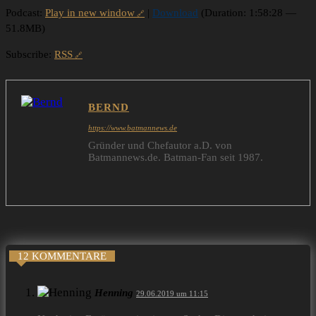
Podcast:
Play in new window
|
Download
(Duration: 1:58:28 —
51.8MB)
Subscribe:
RSS
BERND
https://www.batmannews.de
Gründer und Chefautor a.D. von
Batmannews.de. Batman-Fan seit 1987.
12 KOMMENTARE
Henning
29.06.2019 um 11:15