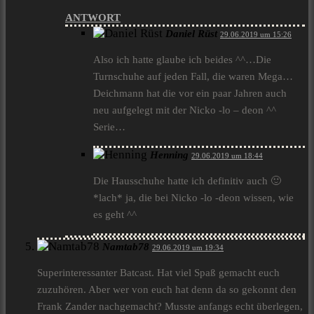
ANTWORT
Daniel Rüst
29.06.2019 um 15:26
Also ich hatte glaube ich beides ^^…Die
Turnschuhe auf jeden Fall, die waren Mega…
Deichmann hat die vor ein paar Jahren auch
neu aufgelegt mit der Nicko -lo – deon ^^
Serie…
Henning
29.06.2019 um 18:44
Die Hausschuhe hatte ich definitiv auch 🙂
*lach* ja, die bei Nicko -lo -deon wissen, wie
es geht ^^
Namtab78
29.06.2019 um 19:34
Superinteressanter Batcast. Hat viel Spaß gemacht euch
zuzuhören. Aber wer von euch hat denn da so gekonnt den
Frank Zander nachgemacht? Musste anfangs echt überlegen,