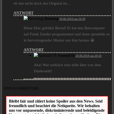
ob das nicht doch das Original ist…
ANTWORT
Henning
29.06.2019 um 19:39
Diese Ehre gebührt Bernd! Er hat den Batcomputer
auf Frank Zander programmiert und dann sprudelte es
in hervorragender Manier aus ihm heraus 😀
ANTWORT
Namtab78
29.06.2019 um 20:16
Aha! War wirklich eine tolle Idee von ihm.
Dankesehr!
DEIN KOMMENTAR: