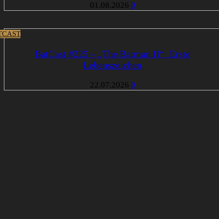
01.08.2026
0
TCAST
BatCast #225 – „The Batman II“: Erste
Lebenszeichen
22.07.2026
0