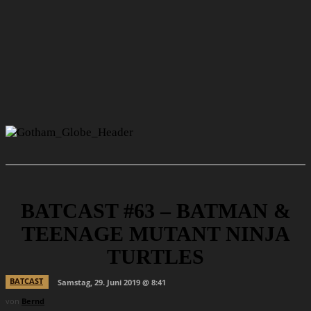
BATCAST #63 – BATMAN &
TEENAGE MUTANT NINJA
TURTLES
BATCAST
Samstag, 29. Juni 2019 @ 8:41
von
Bernd