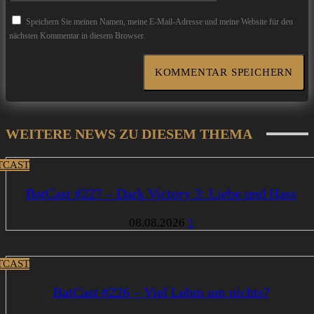
Speichern Sie meinen Namen, meine E-Mail-Adresse und meine Website für den
nächsten Kommentar in diesem Browser.
WEITERE NEWS ZU DIESEM THEMA
TCAST
BatCast #227 – Dark Victory 3: Liebe und Hass
08.08.2026
1
TCAST
BatCast #226 – Viel Lehm um nichts?