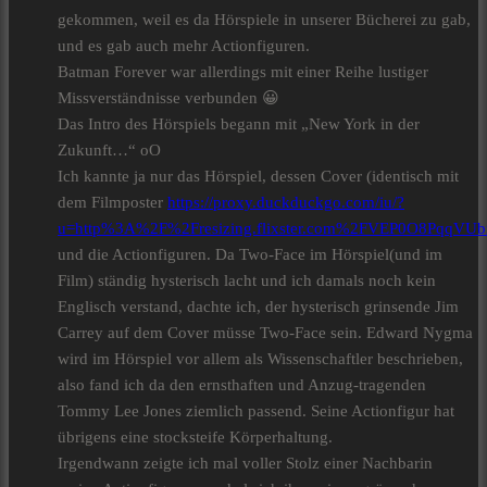
gekommen, weil es da Hörspiele in unserer Bücherei zu gab,
und es gab auch mehr Actionfiguren.
Batman Forever war allerdings mit einer Reihe lustiger
Missverständnisse verbunden 😀
Das Intro des Hörspiels begann mit „New York in der
Zukunft…“ oO
Ich kannte ja nur das Hörspiel, dessen Cover (identisch mit
dem Filmposter
https://proxy.duckduckgo.com/iu/?
u=http%3A%2F%2Fresizing.flixster.com%2FVEP0O8PqqV
und die Actionfiguren. Da Two-Face im Hörspiel(und im
Film) ständig hysterisch lacht und ich damals noch kein
Englisch verstand, dachte ich, der hysterisch grinsende Jim
Carrey auf dem Cover müsse Two-Face sein. Edward Nygma
wird im Hörspiel vor allem als Wissenschaftler beschrieben,
also fand ich da den ernsthaften und Anzug-tragenden
Tommy Lee Jones ziemlich passend. Seine Actionfigur hat
übrigens eine stocksteife Körperhaltung.
Irgendwann zeigte ich mal voller Stolz einer Nachbarin