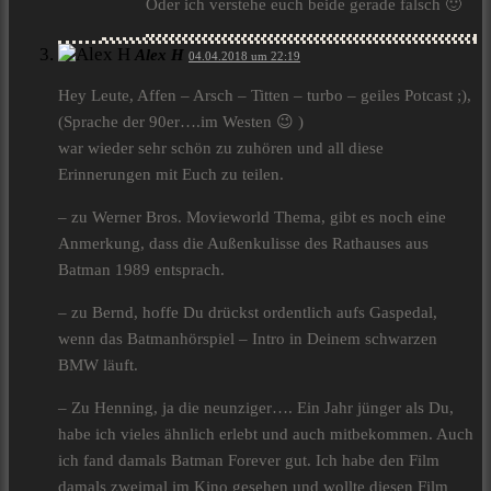
Oder ich verstehe euch beide gerade falsch 🙂
Alex H
04.04.2018 um 22:19
Hey Leute, Affen – Arsch – Titten – turbo – geiles Potcast ;),
(Sprache der 90er….im Westen 😉 )
war wieder sehr schön zu zuhören und all diese
Erinnerungen mit Euch zu teilen.
– zu Werner Bros. Movieworld Thema, gibt es noch eine
Anmerkung, dass die Außenkulisse des Rathauses aus
Batman 1989 entsprach.
– zu Bernd, hoffe Du drückst ordentlich aufs Gaspedal,
wenn das Batmanhörspiel – Intro in Deinem schwarzen
BMW läuft.
– Zu Henning, ja die neunziger…. Ein Jahr jünger als Du,
habe ich vieles ähnlich erlebt und auch mitbekommen. Auch
ich fand damals Batman Forever gut. Ich habe den Film
damals zweimal im Kino gesehen und wollte diesen Film