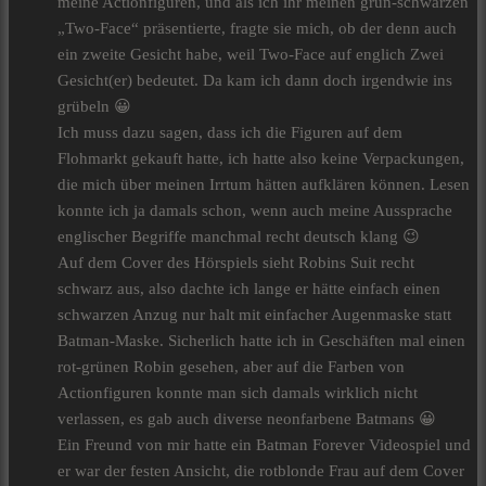
meine Actionfiguren, und als ich ihr meinen grün-schwarzen
„Two-Face“ präsentierte, fragte sie mich, ob der denn auch
ein zweite Gesicht habe, weil Two-Face auf englich Zwei
Gesicht(er) bedeutet. Da kam ich dann doch irgendwie ins
grübeln 😀
Ich muss dazu sagen, dass ich die Figuren auf dem
Flohmarkt gekauft hatte, ich hatte also keine Verpackungen,
die mich über meinen Irrtum hätten aufklären können. Lesen
konnte ich ja damals schon, wenn auch meine Aussprache
englischer Begriffe manchmal recht deutsch klang 😉
Auf dem Cover des Hörspiels sieht Robins Suit recht
schwarz aus, also dachte ich lange er hätte einfach einen
schwarzen Anzug nur halt mit einfacher Augenmaske statt
Batman-Maske. Sicherlich hatte ich in Geschäften mal einen
rot-grünen Robin gesehen, aber auf die Farben von
Actionfiguren konnte man sich damals wirklich nicht
verlassen, es gab auch diverse neonfarbene Batmans 😀
Ein Freund von mir hatte ein Batman Forever Videospiel und
er war der festen Ansicht, die rotblonde Frau auf dem Cover