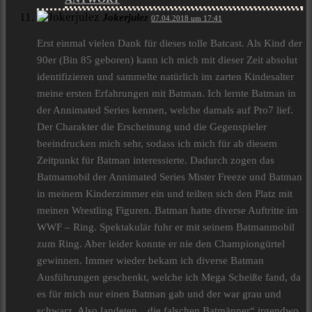
Jokerjulez
07.04.2018 um 17:41
Erst einmal vielen Dank für dieses tolle Batcast. Als Kind der
90er (Bin 85 geboren) kann ich mich mit dieser Zeit absolut
identifizieren und sammelte natürlich im zarten Kindesalter
meine ersten Erfahrungen mit Batman. Ich lernte Batman in
der Annimated Series kennen, welche damals auf Pro7 lief.
Der Charakter die Erscheinung und die Gegenspieler
beeindrucken mich sehr, sodass ich mich für ab diesem
Zeitpunkt für Batman interessierte. Dadurch zogen das
Batmamobil der Annimated Series Mister Freeze und Batman
in meinem Kinderzimmer ein und teilten sich den Platz mit
meinen Wrestling Figuren. Batman hatte diverse Auftritte im
WWF – Ring. Spektakulär fuhr er mit seinem Batmanmobil
zum Ring. Aber leider konnte er nie den Championgürtel
gewinnen. Immer wieder bekam ich diverse Batman
Ausführungen geschenkt, welche ich Mega Scheiße fand, da
es für mich nur einen Batman gab und der war grau und
schwarz. Also landeten „ die falschen Batmänner“ irgendwo