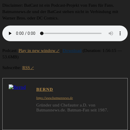
Disclaimer: BatCast ist ein Podcast-Projekt von Fans für Fans.
Batmannews.de und der BatCast stehen nicht in Verbindung mit
Warner Bros. oder DC Comics.
Podcast:
Play in new window
|
Download
(Duration: 1:56:15 —
53.6MB)
Subscribe:
RSS
BERND
https://www.batmannews.de
Gründer und Chefautor a.D. von
Batmannews.de. Batman-Fan seit 1987.