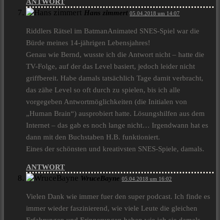
ANTWORT
Hans zimmert
05.04.2018 um 14:07
Riddlers Rätsel im BatmanAnimated SNES-Spiel war die
Bürde meines 14-jährigen Lebensjahres!
Genau wie Bernd, wusste ich die Antwort nicht – hatte die
TV-Folge, auf der das Level basiert, jedoch leider nicht
griffbereit. Habe damals tatsächlich Tage damit verbracht,
das zähe Level so oft durch zu spielen, bis ich alle
vorgegeben Antwortmöglichkeiten (die Initialen von
„Human Brain“) ausprobiert hatte. Lösungshilfen aus dem
Internet – das gab es noch lange nicht… Irgendwann hat es
dann mit den Buchstaben H.B. funktioniert.
Eines der schönsten und kreativsten SNES-Spiele, damals.
ANTWORT
WruceBayne
05.04.2018 um 16:02
Vielen Dank wie immer fuer den super podcast. Ich finde es
immer wieder faszinierend, wie viele Leute die gleichen