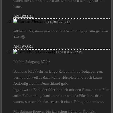
waren die Comics, die ich als Kind in den Müll geworfen
hatte.
ANTWORT
Florian
10.04.2018 um 17:02
@Bernd: Na, dann passt meine Abstimmung ja zum größten
Teil. 🙂
ANTWORT
Comicheld
11.04.2018 um 07:17
Ich bin Jahrgang 87 🙂
Batmans Rückkehr ist lange Zeit an mir vorbeigegangen,
vermutlich weil es dazu keine Hörspiele und auch kaum
Actionfiguren in Deutschland gab.
Irgendwann Ende der 90er hab ich mir den Roman zum Film
aufm Flohmarkt gekauft, und nur weil da Filmfotos drin
waren, wusste ich, dass es auch einen Film geben müsste.
Mit Batman Forever bin ich schon früher in Kontakt