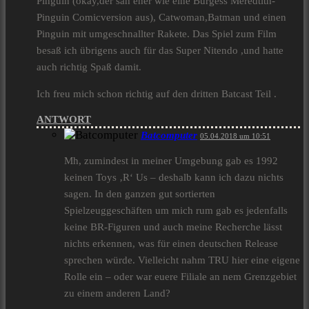
Pinguin (okay,der sah eher wie eine Burgess Meredtith-
Pinguin Comicversion aus), Catwoman,Batman und einen
Pinguin mit umgeschnallter Rakete. Das Spiel zum Film
besaß ich übrigens auch für das Super Nitendo ,und hatte
auch richtig Spaß damit.
Ich freu mich schon richtig auf den dritten Batcast Teil .
ANTWORT
Batcomputer
05.04.2018 um 10:51
Mh, zumindest in meiner Umgebung gab es 1992
keinen Toys ‚R‘ Us – deshalb kann ich dazu nichts
sagen. In den ganzen gut sortierten
Spielzeuggeschäften um mich rum gab es jedenfalls
keine BR-Figuren und auch meine Recherche lässt
nichts erkennen, was für einen deutschen Release
sprechen würde. Vielleicht nahm TRU hier eine eigene
Rolle ein – oder war euere Filiale an nem Grenzgebiet
zu einem anderen Land?