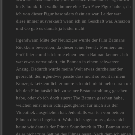
im Schrank. Ich wollte immer eine Two Face Figur haben, da
ich von dieser Figur besonders faziniert war. Leider war
diese immer ausverkauft wenn ich im Geschäft war, Amazon
und Co gab es damals ja leider nicht.
Irgendwann Mitte der Neunziger wurde der Film Batmans
Rückkehr beworben, da dieser seine Fee-Tv Premiere auf
Pro7 feierte und ich lernte einen neuen Batman kennen. Ich
war etwas verwundert, ein Batman in einem schwarzen
Anzug. Dadurch wurde meine Welt etwas durcheinander
gebracht, den irgendwie passte dass nicht so recht in mein
Konzept. Letztendlich erinnere ich mich nicht mehr daran ob
ich den Film tatsächlich zu seiner Erstausstrahlung gesehen
habe, oder ob ich doch zuerst The Batman gesehen habe,
welchen einst mein Schlagzeuglehrer für mich aus der
Videothek ausgeliehen hat. Jedenfalls war ich von beiden
Filmen direkt begeistert. Wobei ich sagen muss, dass mich
heute wie damals der Prince Soundtrack in The Batman stört,
da er nicht zum Setting des Filmes passt. Nach dem ich einen