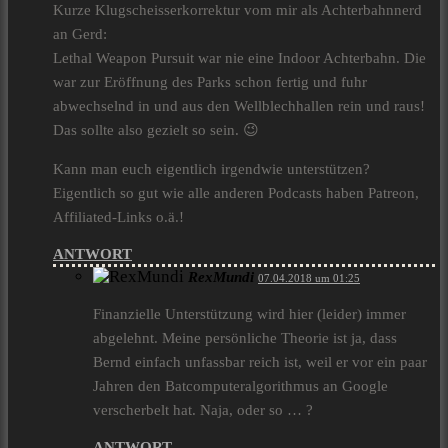
Kurze Klugscheisserkorrektur vom mir als Achterbahnnerd
an Gerd:
Lethal Weapon Pursuit war nie eine Indoor Achterbahn. Die
war zur Eröffnung des Parks schon fertig und fuhr
abwechselnd in und aus den Wellblechhallen rein und raus!
Das sollte also gezielt so sein. 😉
Kann man euch eigentlich irgendwie unterstützen?
Eigentlich so gut wie alle anderen Podcasts haben Patreon,
Affiliated-Links o.ä.!
ANTWORT
RexMundi
07.04.2018 um 01:25
Finanzielle Unterstützung wird hier (leider) immer
abgelehnt. Meine persönliche Theorie ist ja, dass
Bernd einfach unfassbar reich ist, weil er vor ein paar
Jahren den Batcomputeralgorithmus an Google
verscherbelt hat. Naja, oder so … ?
ANTWORT