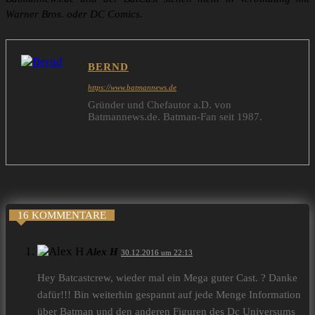
Warner Bros. oder DC Comics.
BERND
https://www.batmannews.de
Gründer und Chefautor a.D. von
Batmannews.de. Batman-Fan seit 1987.
16 KOMMENTARE
Alex H
30.12.2016 um 22:13
Hey Batcastcrew, wieder mal ein Mega guter Cast. ? Danke
dafür!!! Bin weiterhin gespannt auf jede Menge Information
über Batman und den anderen Figuren des Dc Universums