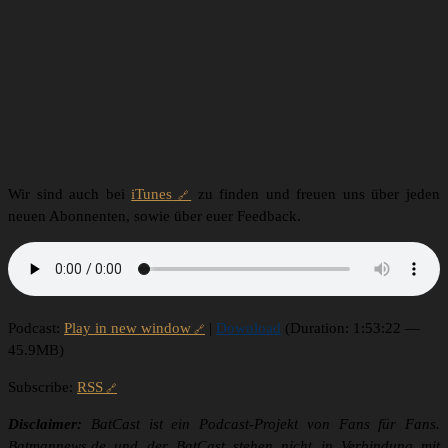
Wir sind auch bei
iTunes
zu finden und freuen uns über jeden
neuen Abonnenten, sowie über euer Feedback.
Podcast:
Play in new window
|
Download
(Duration: 1:53:22 —
45.9MB)
Subscribe:
RSS
Disclaimer:
BatCast ist ein Podcast-Projekt von Fans für Fans.
Batmannews.de und der BatCast stehen nicht in Verbindung mit