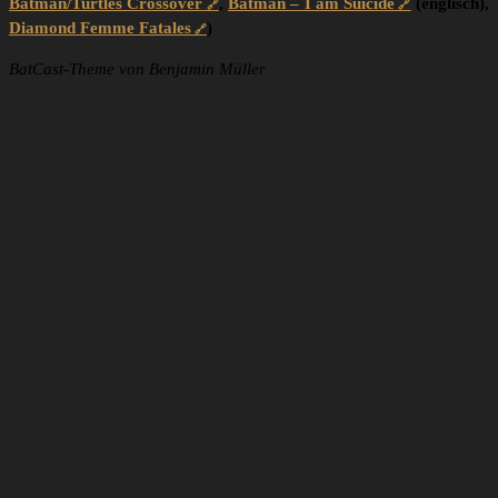
Batman/Turtles Crossover
,
Batman – I am Suicide
(englisch),
Diamond Femme Fatales
)
BatCast-Theme von Benjamin Müller