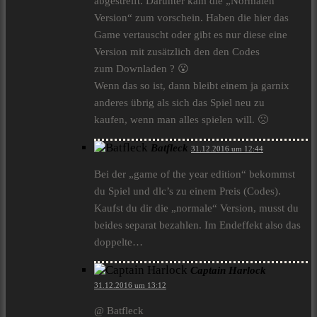
abgestreift. Darunter kam die „Normalen
Version“ zum vorschein. Haben die hier das
Game vertauscht oder gibt es nur diese eine
Version mit zusätzlich den den Codes
zum Downladen ? 😮
Wenn das so ist, dann bleibt einem ja garnix
anderes übrig als sich das Spiel neu zu
kaufen, wenn man alles spielen will. 🙁
Batfleck
31.12.2016 um 12:44
Bei der „game of the year edition“ bekommst
du Spiel und dlc’s zu einem Preis (Codes).
Kaufst du dir die „normale“ Version, musst du
beides separat bezahlen. Im Endeffekt also das
doppelte…
Captain Harlock
31.12.2016 um 13:12
@ Batfleck