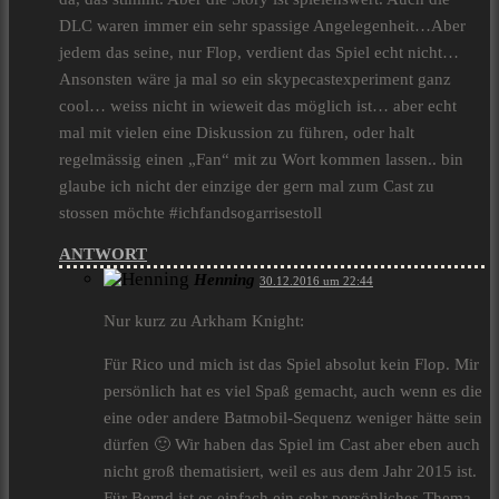
DLC waren immer ein sehr spassige Angelegenheit…Aber
jedem das seine, nur Flop, verdient das Spiel echt nicht…
Ansonsten wäre ja mal so ein skypecastexperiment ganz
cool… weiss nicht in wieweit das möglich ist… aber echt
mal mit vielen eine Diskussion zu führen, oder halt
regelmässig einen „Fan“ mit zu Wort kommen lassen.. bin
glaube ich nicht der einzige der gern mal zum Cast zu
stossen möchte #ichfandsogarrisestoll
ANTWORT
Henning
30.12.2016 um 22:44
Nur kurz zu Arkham Knight:
Für Rico und mich ist das Spiel absolut kein Flop. Mir
persönlich hat es viel Spaß gemacht, auch wenn es die
eine oder andere Batmobil-Sequenz weniger hätte sein
dürfen 🙂 Wir haben das Spiel im Cast aber eben auch
nicht groß thematisiert, weil es aus dem Jahr 2015 ist.
Für Bernd ist es einfach ein sehr persönliches Thema