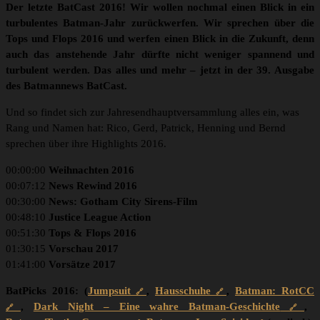
Der letzte BatCast 2016! Wir wollen nochmal einen Blick in ein
turbulentes Batman-Jahr zurückwerfen. Wir sprechen über die
Tops und Flops 2016 und werfen einen Blick in die Zukunft, denn
auch das anstehende Jahr dürfte nicht weniger spannend und
turbulent werden. Das alles und mehr – jetzt in der 39. Ausgabe
des Batmannews BatCast.
Und so findet sich zur Jahresendhauptversammlung alles ein, was
Rang und Namen hat: Rico, Gerd, Patrick, Henning und Bernd
sprechen über ihre Highlights 2016.
00:00:00
Weihnachten 2016
00:07:12
News Rewind 2016
00:30:00
News: Gotham City Sirens-Film
00:48:10
Justice League Action
00:51:30
Tops & Flops 2016
01:30:15
Vorschau 2017
01:41:00
Vorsätze 2017
BatPicks 2016:
(
Jumpsuit
,
Hausschuhe
,
Batman: RotCC
,
Dark Night – Eine wahre Batman-Geschichte
,