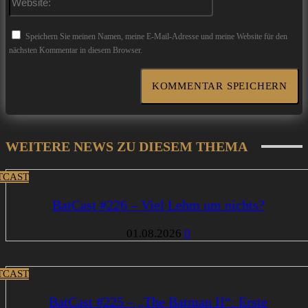
Speichern Sie meinen Namen, meine E-Mail-Adresse und meine Website für den
nächsten Kommentar in diesem Browser.
WEITERE NEWS ZU DIESEM THEMA
TCAST
BatCast #226 – Viel Lehm um nichts?
01.08.2026
0
TCAST
BatCast #225 – „The Batman II“: Erste