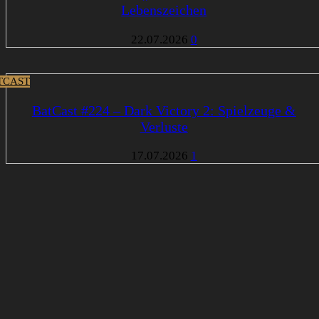
Lebenszeichen
22.07.2026
0
TCAST
BatCast #224 – Dark Victory 2: Spielzeuge &
Verluste
17.07.2026
1