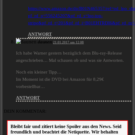
https://www.amazon.de/dp/B01N465357/ref=pd_lpo_sb
pf_rd_p=556245207&pf_rd_s=lpo-top-
stripe&pf_rd_t=201&pf_rd_i=B01EHTRDI6&pf_r
ANTWORT
daunen
21.01.2017 um 12:08
Ich habe Warner gestern bezüglich dem Blu-ray-Release
angeschrieben… Mal schauen ob und was sie Antworten.
Noch ein kleiner Tipp…
Im Moment ist die DVD bei Amazon für 8,29€
vorbestellbar…
ANTWORT
DEIN KOMMENTAR: