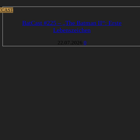
TCAST
BatCast #225 – „The Batman II“: Erste
Lebenszeichen
22.07.2026
0