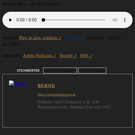
Warner Bros. oder DC Comics.
Podcast:
Play in new window
|
Download
(Duration: 1:21:02 —
44.1MB)
Subscribe:
Apple Podcasts
|
Spotify
|
RSS
STICHWÖRTER
Joker: Folie à deux
Trailer-Analyse
BERND
https://www.batmannews.de
Gründer und Chefautor a.D. von
Batmannews.de. Batman-Fan seit 1987.