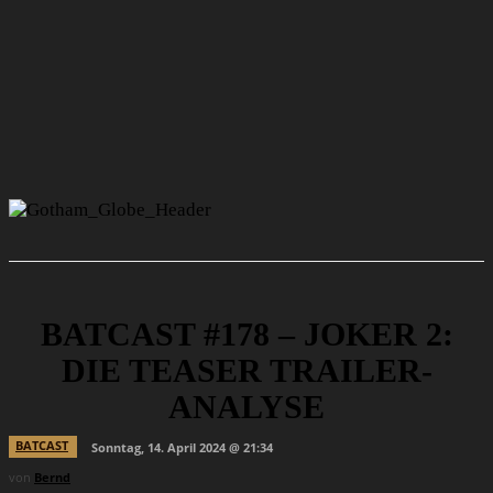
BATCAST #178 – JOKER 2:
DIE TEASER TRAILER-
ANALYSE
BATCAST
Sonntag, 14. April 2024 @ 21:34
von
Bernd