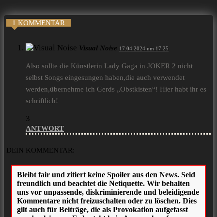
1 KOMMENTAR
Visual Noise
17.04.2024 um 17:25
Also sollte die Künstlerin Lady Gaga in JOKER 2 nicht
selbst Songs eingesungen haben,die auch verwendet
werden,übernehme ich Gerds „Obstkisten“! Hier habt ihr es
schriftlich!
3
ANTWORT
DEIN KOMMENTAR: