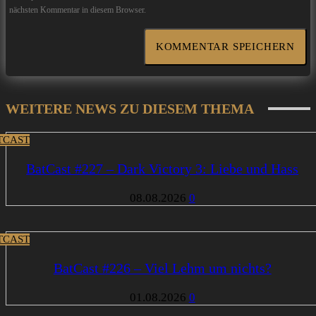
nächsten Kommentar in diesem Browser.
WEITERE NEWS ZU DIESEM THEMA
TCAST
BatCast #227 – Dark Victory 3: Liebe und Hass
08.08.2026
0
TCAST
BatCast #226 – Viel Lehm um nichts?
01.08.2026
0