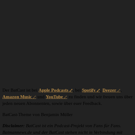
Der BatCast ist bei
Apple Podcasts
, bei
Spotify
,
Deezer
,
Amazon Music
und
YouTube
zu finden und wir freuen uns über
jeden neuen Abonnenten, sowie über euer Feedback.
BatCast-Theme von Benjamin Müller
Disclaimer:
BatCast ist ein Podcast-Projekt von Fans für Fans.
Batmannews.de und der BatCast stehen nicht in Verbindung mit