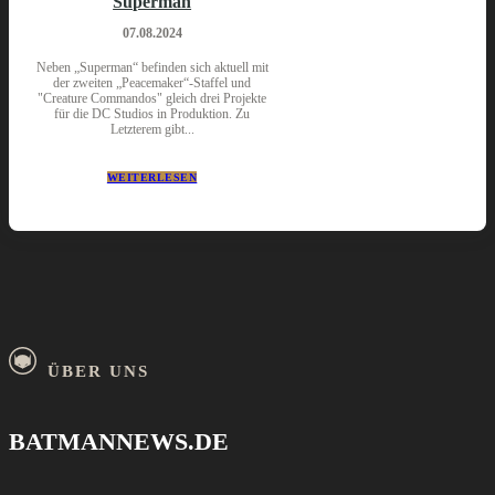
Superman
07.08.2024
Neben „Superman“ befinden sich aktuell mit
der zweiten „Peacemaker“-Staffel und
"Creature Commandos" gleich drei Projekte
für die DC Studios in Produktion. Zu
Letzterem gibt...
WEITERLESEN
ÜBER UNS
BATMANNEWS.DE