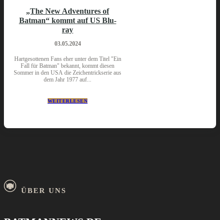
„The New Adventures of
Batman“ kommt auf US Blu-
ray
03.05.2024
Hartgesottenen Fans eher unter dem Titel "Ein
Fall für Batman" bekannt, kommt diesen
Sommer in den USA die Zeichentrickserie aus
dem Jahr 1977 auf...
WEITERLESEN
ÜBER UNS