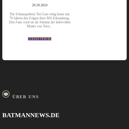
29.10.2024
Die Schauspielerin Teri Garr erlag heute mit
79 Jahren den Folgen ihrer MS-Erkrankung.
Den Fans wird sie als Stimme der liebevollen
Mutter von Terry...
WEITERLESEN
ÜBER UNS
BATMANNEWS.DE