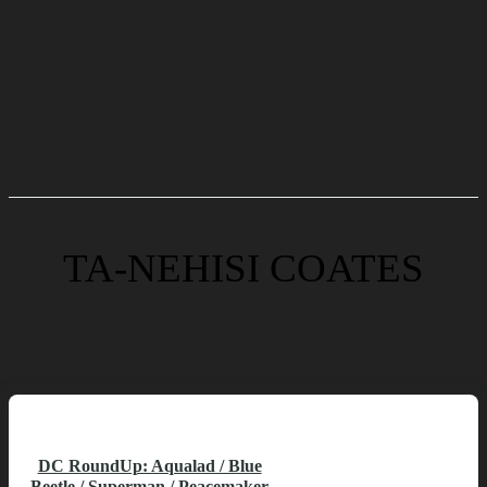
TA-NEHISI COATES
DC RoundUp: Aqualad / Blue
Beetle / Superman / Peacemaker