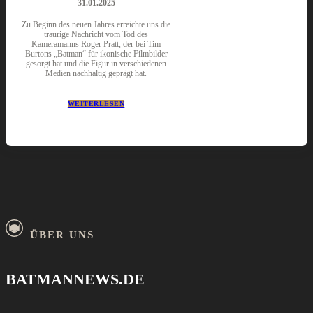
31.01.2025
Zu Beginn des neuen Jahres erreichte uns die
traurige Nachricht vom Tod des
Kameramanns Roger Pratt, der bei Tim
Burtons „Batman“ für ikonische Filmbilder
gesorgt hat und die Figur in verschiedenen
Medien nachhaltig geprägt hat.
WEITERLESEN
ÜBER UNS
BATMANNEWS.DE