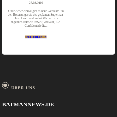
27.08.2000
Und wieder einmal gibt es neue Gerüchte um
den Besetzungsstab des geplanten Superman-
Films. Laut Fandom hat Warner Bros.
angeblich Russel Crowe (Gladiator, L.A.
Confidential) die...
WEITERLESEN
ÜBER UNS
BATMANNEWS.DE