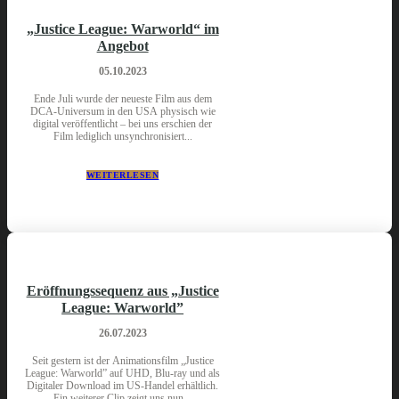
„Justice League: Warworld“ im
Angebot
05.10.2023
Ende Juli wurde der neueste Film aus dem
DCA-Universum in den USA physisch wie
digital veröffentlicht – bei uns erschien der
Film lediglich unsynchronisiert...
WEITERLESEN
Eröffnungssequenz aus „Justice
League: Warworld”
26.07.2023
Seit gestern ist der Animationsfilm „Justice
League: Warworld” auf UHD, Blu-ray und als
Digitaler Download im US-Handel erhältlich.
Ein weiterer Clip zeigt uns nun...