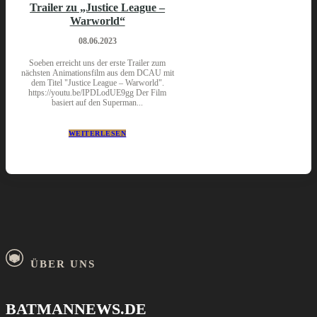
Trailer zu „Justice League –
Warworld“
08.06.2023
Soeben erreicht uns der erste Trailer zum
nächsten Animationsfilm aus dem DCAU mit
dem Titel "Justice League – Warworld".
https://youtu.be/IPDLodUE9gg Der Film
basiert auf den Superman...
WEITERLESEN
ÜBER UNS
BATMANNEWS.DE