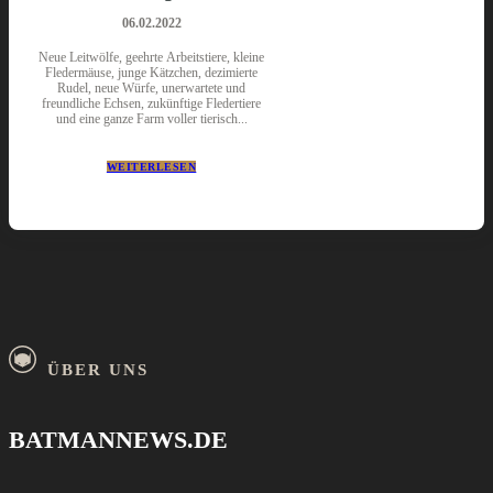
06.02.2022
Neue Leitwölfe, geehrte Arbeitstiere, kleine
Fledermäuse, junge Kätzchen, dezimierte
Rudel, neue Würfe, unerwartete und
freundliche Echsen, zukünftige Fledertiere
und eine ganze Farm voller tierisch...
WEITERLESEN
ÜBER UNS
BATMANNEWS.DE